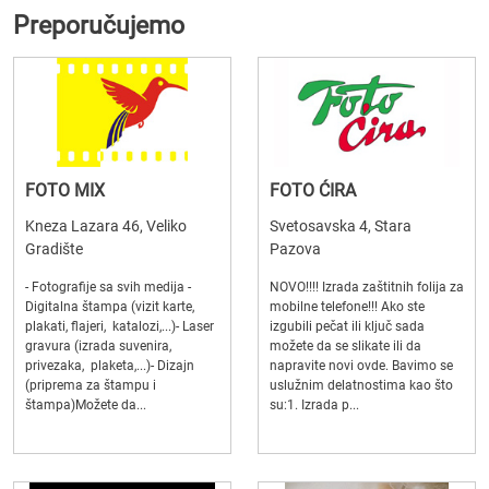
Preporučujemo
FOTO MIX
FOTO ĆIRA
Kneza Lazara 46, Veliko
Svetosavska 4, Stara
Gradište
Pazova
- Fotografije sa svih medija -
NOVO!!!! Izrada zaštitnih folija za
Digitalna štampa (vizit karte,
mobilne telefone!!! Ako ste
plakati, flajeri, katalozi,...)- Laser
izgubili pečat ili ključ sada
gravura (izrada suvenira,
možete da se slikate ili da
privezaka, plaketa,...)- Dizajn
napravite novi ovde. Bavimo se
(priprema za štampu i
uslužnim delatnostima kao što
štampa)Možete da...
su:1. Izrada p...