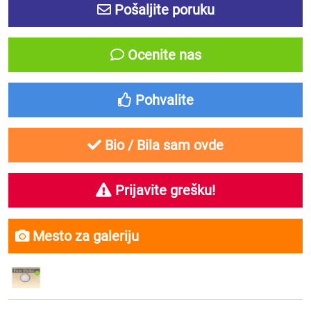
Pošaljite poruku
Ocenite nas
Pohvalite
Bio / Bila sam ovde
Prijavite grešku!
Mesto za galeriju