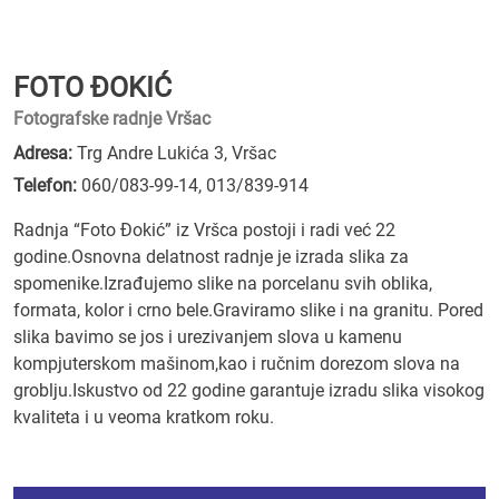
FOTO ĐOKIĆ
Fotografske radnje Vršac
Adresa:
Trg Andre Lukića 3, Vršac
Telefon:
060/083-99-14
,
013/839-914
Radnja “Foto Đokić” iz Vršca postoji i radi već 22
godine.Osnovna delatnost radnje je izrada slika za
spomenike.Izrađujemo slike na porcelanu svih oblika,
formata, kolor i crno bele.Graviramo slike i na granitu. Pored
slika bavimo se jos i urezivanjem slova u kamenu
kompjuterskom mašinom,kao i ručnim dorezom slova na
groblju.Iskustvo od 22 godine garantuje izradu slika visokog
kvaliteta i u veoma kratkom roku.