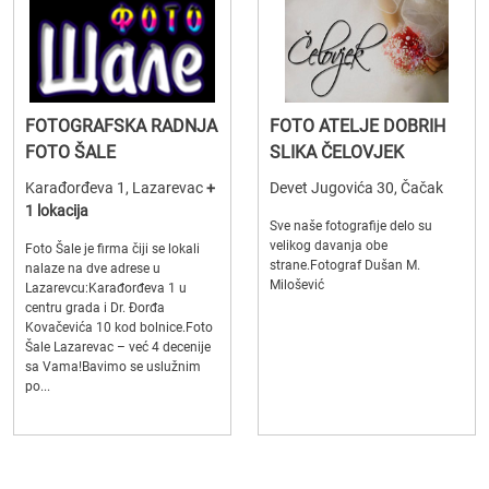
FOTOGRAFSKA RADNJA
FOTO ATELJE DOBRIH
FOTO ŠALE
SLIKA ČELOVJEK
Karađorđeva 1, Lazarevac
+
Devet Jugovića 30, Čačak
1 lokacija
Sve naše fotografije delo su
velikog davanja obe
Foto Šale je firma čiji se lokali
strane.Fotograf Dušan M.
nalaze na dve adrese u
Milošević
Lazarevcu:Karađorđeva 1 u
centru grada i Dr. Đorđa
Kovačevića 10 kod bolnice.Foto
Šale Lazarevac – već 4 decenije
sa Vama!Bavimo se uslužnim
po...