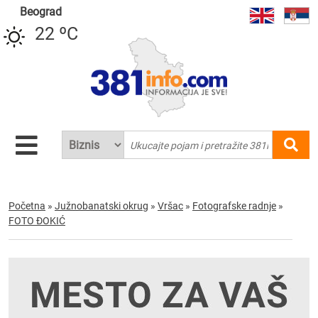
Beograd
22 ºC
Početna
»
Južnobanatski okrug
»
Vršac
»
Fotografske radnje
»
FOTO ĐOKIĆ