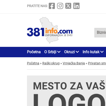
PRATITE NAS:
Početna
O Srbiji
Okruzi
Info kutak
Početna
»
Raški okrug
»
Vrnjačka Banja
»
Privatan sm