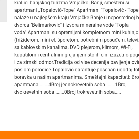
kraljici banjskog turizma Vrnjačkoj Banji, smešteni su
apartmani „Topalović-Tope“.Apartmani "Topalović - Tope
nalaze u najlepšem kraju Vrnjačke Banje u neposrednoj bl
dvorca "Belimarković" i izvora mineralne vode "Topla
voda".Apartmani su opremljeni kompletnom mini kuhinj
(frižiderom, mini el. šporetom, potrebnim posuđem, telev
sa kablovskim kanalima, DVD plejerom, klimom, Wi-Fi,
kupatilom i centralnim grejanjem što ih čini izuzetno po
i za zimski odmor.Tradicija od vise decenija bavljenja ov
poslom porodice Topalović garantuje poseban ugođaj t
boravka u našim apartmanima. Smeštajni kapaciteti: Bro
apartmana .......4Broj jednokrevetnih soba .......1Broj
dvokrevetnih soba .......0Broj trokrevetnih soba.....