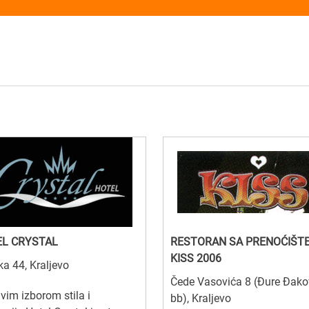
L CRYSTAL
RESTORAN SA PRENOĆIŠT
KISS 2006
ka 44, Kraljevo
Čede Vasovića 8 (Đure Đako
ivim izborom stila i
bb), Kraljevo