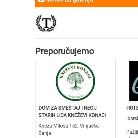
Preporučujemo
DOM ZA SMEŠTAJ I NEGU
HOTE
STARIH LICA KNEŽEVI KONACI
Ibars
Kneza Miloša 152, Vrnjačka
Pažlj
Banja