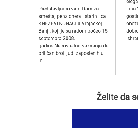
elega
Predstavljamo vam Dom za
juna 
smeštaj penzionera i starih lica
gosti
KNEŽEVI KONACI u Vrnjačkoj
obezb
Banji, koji je sa radom počeo 15.
dobru
septembra 2008.
ishra
godine.Neposredna saznanja da
priličan broj ljudi zaposlenih u
in...
Želite da 