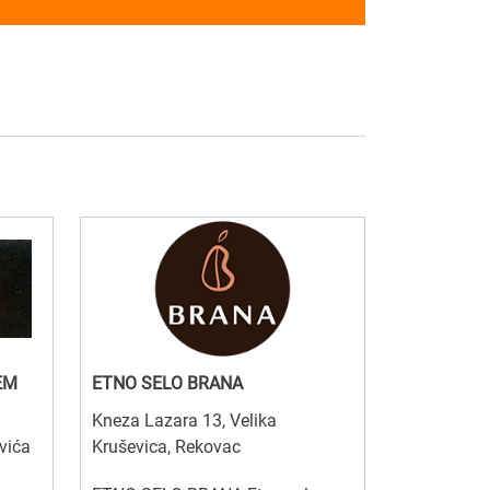
EM
ETNO SELO BRANA
Kneza Lazara 13, Velika
vića
Kruševica, Rekovac