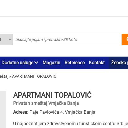
Dodatne usluge
Magazin
Reference
Kontakt
Žensko 
eštaj
»
APARTMANI TOPALOVIĆ
APARTMANI TOPALOVIĆ
Privatan smeštaj Vrnjačka Banja
Adresa:
Paje Pavlovića 4, Vrnjačka Banja
U najpoznatijem zdravstvenom i turističkom centru Srbije