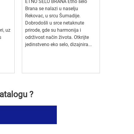
ETNO SELO BRANA Etno selo
Brana se nalazi u naselju
Rekovac, u srcu Šumadije.
Dobrodošli u srce netaknute
ri, uz
prirode, gde su harmonija i
s
održivost način života. Otkrijte
h
jedinstveno eko selo, dizajnira...
atalogu ?