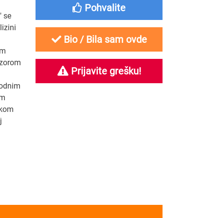
Pohvalite
" se
izini
Bio / Bila sam ovde
om
izorom
Prijavite grešku!
godnim
im
okom
j