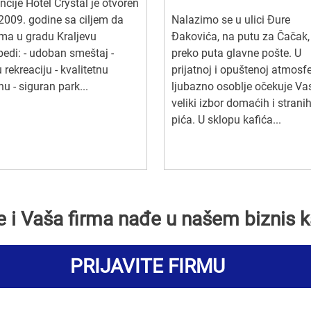
ncije Hotel Crystal je otvoren
2009. godine sa ciljem da
Nalazimo se u ulici Đure
ma u gradu Kraljevu
Đakovića, na putu za Čačak,
edi: - udoban smeštaj -
preko puta glavne pošte. U
 rekreaciju - kvalitetnu
prijatnoj i opuštenoj atmosfe
nu - siguran park...
ljubazno osoblje očekuje Va
veliki izbor domaćih i strani
pića. U sklopu kafića...
se i Vaša firma nađe u našem biznis k
PRIJAVITE FIRMU