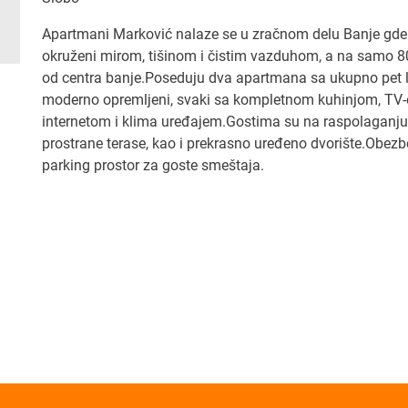
Apartmani Marković nalaze se u zračnom delu Banje gde
okruženi mirom, tišinom i čistim vazduhom, a na samo 
od centra banje.Poseduju dva apartmana sa ukupno pet l
moderno opremljeni, svaki sa kompletnom kuhinjom, TV
internetom i klima uređajem.Gostima su na raspolaganju
prostrane terase, kao i prekrasno uređeno dvorište.Obez
parking prostor za goste smeštaja.