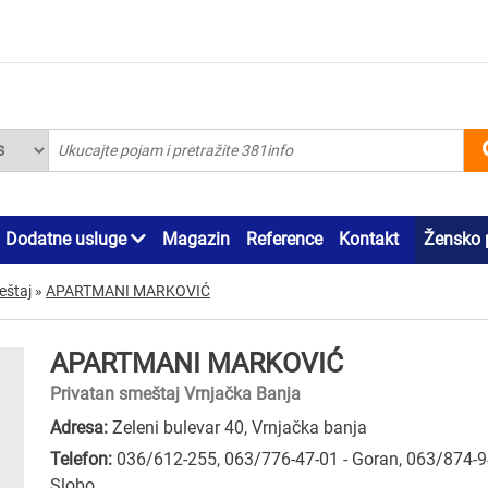
Dodatne usluge
Magazin
Reference
Kontakt
Žensko 
eštaj
»
APARTMANI MARKOVIĆ
APARTMANI MARKOVIĆ
Privatan smeštaj Vrnjačka Banja
Adresa:
Zeleni bulevar 40, Vrnjačka banja
Telefon:
036/612-255
,
063/776-47-01 - Goran
,
063/874-9
Slobo