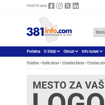
PRATITE NAS:
Početna
O Srbiji
Okruzi
Info kutak
Početna
»
Raški okrug
»
Vrnjačka Banja
»
Privatan sm