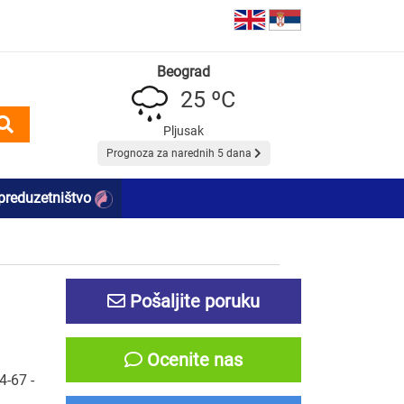
Beograd
25 ºC
Pljusak
Prognoza za narednih 5 dana
preduzetništvo
Pošaljite poruku
Ocenite nas
4-67 -