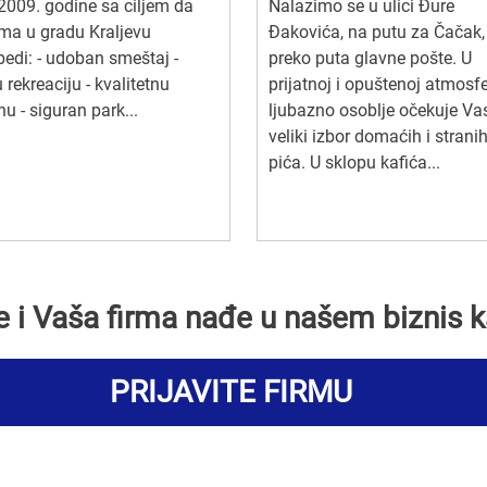
2009. godine sa ciljem da
Nalazimo se u ulici Đure
ma u gradu Kraljevu
Đakovića, na putu za Čačak,
edi: - udoban smeštaj -
preko puta glavne pošte. U
 rekreaciju - kvalitetnu
prijatnoj i opuštenoj atmosfe
nu - siguran park...
ljubazno osoblje očekuje Va
veliki izbor domaćih i strani
pića. U sklopu kafića...
se i Vaša firma nađe u našem biznis k
PRIJAVITE FIRMU