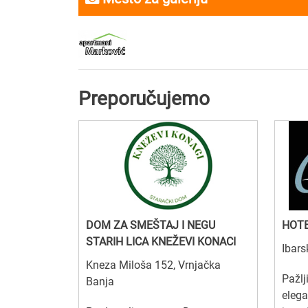
Preporučujemo
DOM ZA SMEŠTAJ I NEGU
HOTE
STARIH LICA KNEŽEVI KONACI
Ibars
Kneza Miloša 152, Vrnjačka
Pažlj
Banja
elega