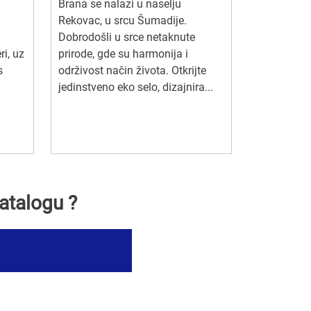
Brana se nalazi u naselju
Rekovac, u srcu Šumadije.
Dobrodošli u srce netaknute
ri, uz
prirode, gde su harmonija i
s
održivost način života. Otkrijte
h
jedinstveno eko selo, dizajnira...
atalogu ?