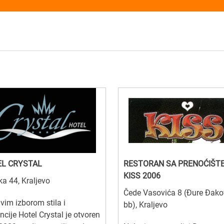
L CRYSTAL
RESTORAN SA PRENOĆIŠT
KISS 2006
ka 44, Kraljevo
Čede Vasovića 8 (Đure Đako
ivim izborom stila i
bb), Kraljevo
ncije Hotel Crystal je otvoren