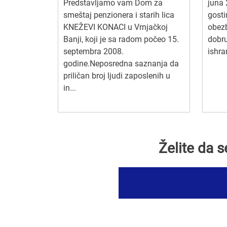
Predstavljamo vam Dom za
juna 
smeštaj penzionera i starih lica
gosti
KNEŽEVI KONACI u Vrnjačkoj
obezb
Banji, koji je sa radom počeo 15.
dobru
septembra 2008.
ishra
godine.Neposredna saznanja da
priličan broj ljudi zaposlenih u
in...
Želite da 