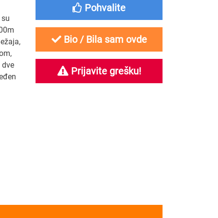
Pohvalite
 su
800m
Bio / Bila sam ovde
ežaja,
-om,
 dve
Prijavite grešku!
beđen