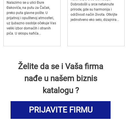
Nalazimo se u ulici Đure
Dobrodošli u srce netaknute
Đakovića, na putu za Čačak,
prirode, gde su harmonija i
preko puta glavne pošte. U
održivost način života. Otkrijte
prijatnoj i opuštenoj atmosferi,
jedinstveno eko selo, dizajnira...
uz ljubazno osoblje očekuje Vas
veliki izbor domaćih i stranih
pića. U sklopu kafića...
Želite da se i Vaša firma
nađe u našem biznis
katalogu ?
PRIJAVITE FIRMU