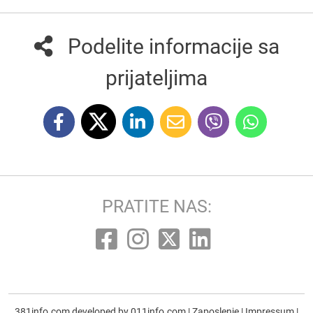
Podelite informacije sa
prijateljima
PRATITE NAS:
381info.com developed by
011info.com
|
Zaposlenje
|
Impressum
|