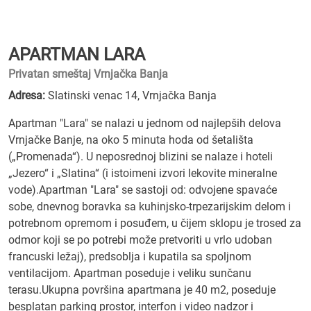
APARTMAN LARA
Privatan smeštaj Vrnjačka Banja
Adresa:
Slatinski venac 14, Vrnjačka Banja
Apartman "Lara" se nalazi u jednom od najlepših delova
Vrnjačke Banje, na oko 5 minuta hoda od šetališta
(„Promenada“). U neposrednoj blizini se nalaze i hoteli
„Jezero“ i „Slatina“ (i istoimeni izvori lekovite mineralne
vode).Apartman "Lara" se sastoji od: odvojene spavaće
sobe, dnevnog boravka sa kuhinjsko-trpezarijskim delom i
potrebnom opremom i posuđem, u čijem sklopu je trosed za
odmor koji se po potrebi može pretvoriti u vrlo udoban
francuski ležaj), predsoblja i kupatila sa spoljnom
ventilacijom. Apartman poseduje i veliku sunčanu
terasu.Ukupna površina apartmana je 40 m2, poseduje
besplatan parking prostor, interfon i video nadzor i