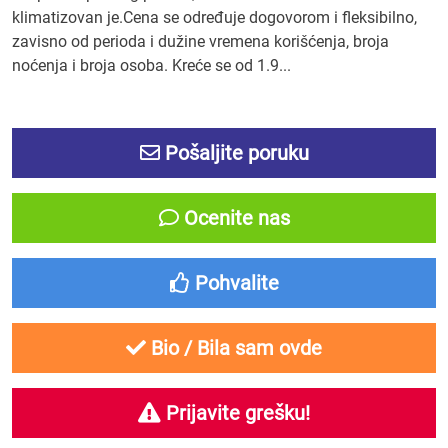
klimatizovan je.Cena se određuje dogovorom i fleksibilno,
zavisno od perioda i dužine vremena korišćenja, broja
noćenja i broja osoba. Kreće se od 1.9...
Pošaljite poruku
Ocenite nas
Pohvalite
Bio / Bila sam ovde
Prijavite grešku!