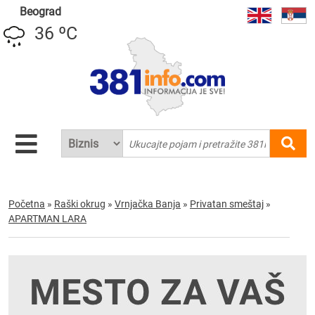
Beograd
36 ºC
Početna
»
Raški okrug
»
Vrnjačka Banja
»
Privatan smeštaj
»
APARTMAN LARA