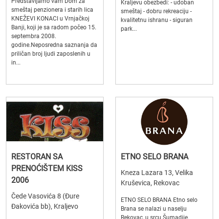
Predstavljamo vam Dom za
Kraljevu obezbedi: - udoban
smeštaj penzionera i starih lica
smeštaj - dobru rekreaciju -
KNEŽEVI KONACI u Vrnjačkoj
kvalitetnu ishranu - siguran
Banji, koji je sa radom počeo 15.
park...
septembra 2008.
godine.Neposredna saznanja da
priličan broj ljudi zaposlenih u
in...
RESTORAN SA
ETNO SELO BRANA
PRENOĆIŠTEM KISS
Kneza Lazara 13, Velika
2006
Kruševica, Rekovac
Čede Vasovića 8 (Đure
ETNO SELO BRANA Etno selo
Đakovića bb), Kraljevo
Brana se nalazi u naselju
Rekovac, u srcu Šumadije.