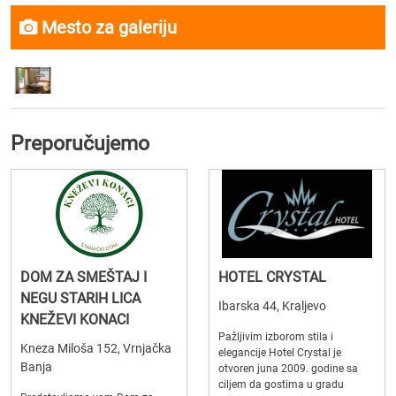
Mesto za galeriju
Preporučujemo
DOM ZA SMEŠTAJ I
HOTEL CRYSTAL
NEGU STARIH LICA
Ibarska 44, Kraljevo
KNEŽEVI KONACI
Pažljivim izborom stila i
Kneza Miloša 152, Vrnjačka
elegancije Hotel Crystal je
Banja
otvoren juna 2009. godine sa
ciljem da gostima u gradu