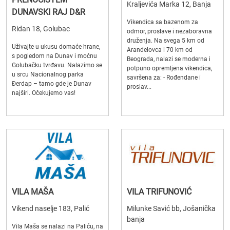
Kraljevića Marka 12, Banja
DUNAVSKI RAJ D&R
Vikendica sa bazenom za
Ridan 18, Golubac
odmor, proslave i nezaboravna
druženja. Na svega 5 km od
Uživajte u ukusu domaće hrane,
Aranđelovca i 70 km od
s pogledom na Dunav i moćnu
Beograda, nalazi se moderna i
Golubačku tvrđavu. Nalazimo se
potpuno opremljena vikendica,
u srcu Nacionalnog parka
savršena za: - Rođendane i
Đerdap – tamo gde je Dunav
proslav...
najširi. Očekujemo vas!
VILA MAŠA
VILA TRIFUNOVIĆ
Vikend naselje 183, Palić
Milunke Savić bb, Jošanička
banja
Vila Maša se nalazi na Paliću, na