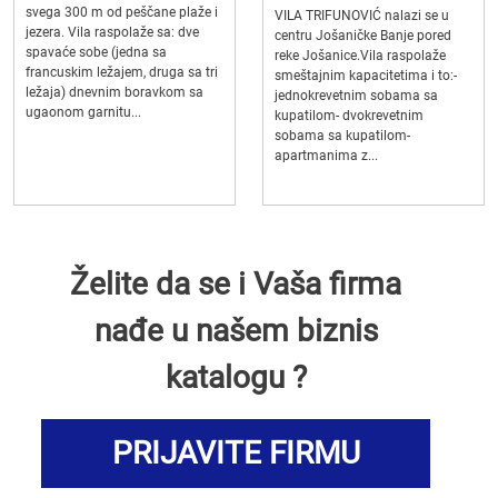
svega 300 m od peščane plaže i
VILA TRIFUNOVIĆ nalazi se u
jezera. Vila raspolaže sa: dve
centru Jošaničke Banje pored
spavaće sobe (jedna sa
reke Jošanice.Vila raspolaže
francuskim ležajem, druga sa tri
smeštajnim kapacitetima i to:-
ležaja) dnevnim boravkom sa
jednokrevetnim sobama sa
ugaonom garnitu...
kupatilom- dvokrevetnim
sobama sa kupatilom-
apartmanima z...
Želite da se i Vaša firma
nađe u našem biznis
katalogu ?
PRIJAVITE FIRMU