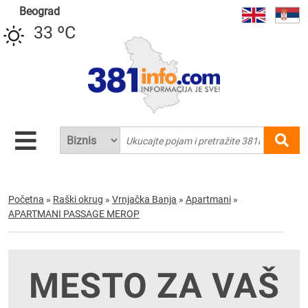
Beograd
33 ºC
Početna
»
Raški okrug
»
Vrnjačka Banja
»
Apartmani
»
APARTMANI PASSAGE MEROP