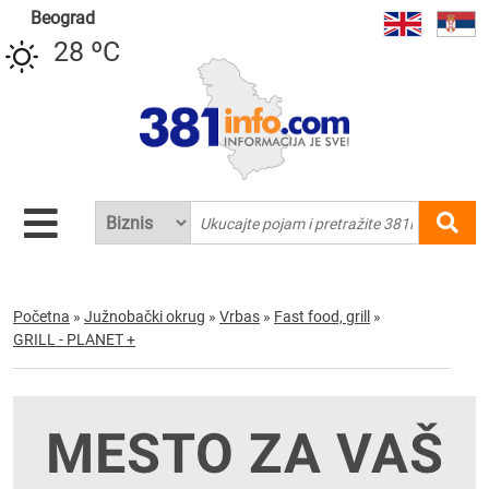
Beograd
28 ºC
Početna
»
Južnobački okrug
»
Vrbas
»
Fast food, grill
»
GRILL - PLANET +