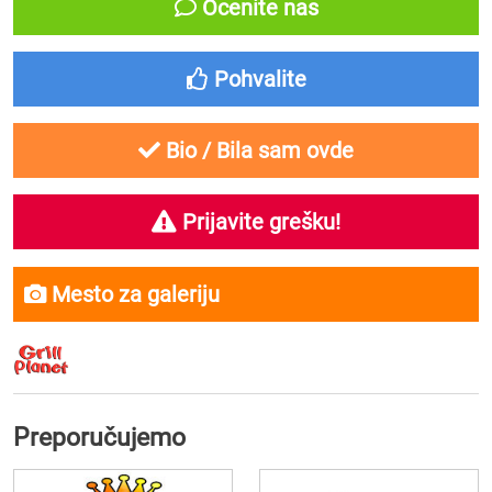
Ocenite nas
Pohvalite
Bio / Bila sam ovde
Prijavite grešku!
Mesto za galeriju
Preporučujemo