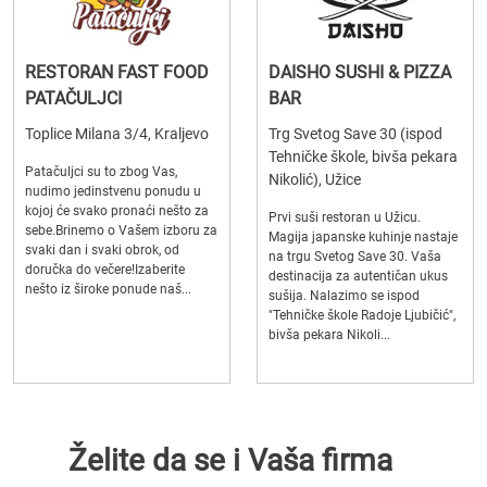
RESTORAN FAST FOOD
DAISHO SUSHI & PIZZA
PATAČULJCI
BAR
Toplice Milana 3/4, Kraljevo
Trg Svetog Save 30 (ispod
Tehničke škole, bivša pekara
Patačuljci su to zbog Vas,
Nikolić), Užice
nudimo jedinstvenu ponudu u
kojoj će svako pronaći nešto za
Prvi suši restoran u Užicu.
sebe.Brinemo o Vašem izboru za
Magija japanske kuhinje nastaje
svaki dan i svaki obrok, od
na trgu Svetog Save 30. Vaša
doručka do večere!Izaberite
destinacija za autentičan ukus
nešto iz široke ponude naš...
sušija. Nalazimo se ispod
"Tehničke škole Radoje Ljubičić",
bivša pekara Nikoli...
Želite da se i Vaša firma