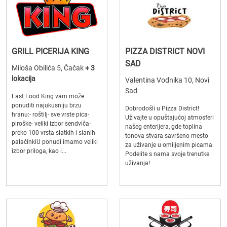
GRILL PICERIJA KING
PIZZA DISTRICT NOVI
SAD
Miloša Obilića 5, Čačak
+ 3
lokacija
Valentina Vodnika 10, Novi
Sad
Fast Food King vam može
ponuditi najukusniju brzu
Dobrodošli u Pizza District!
hranu:- roštilj- sve vrste pica-
Uživajte u opuštajućoj atmosferi
piroške- veliki izbor sendviča-
našeg enterijera, gde toplina
preko 100 vrsta slatkih i slanih
tonova stvara savršeno mesto
palačinkiU ponudi imamo veliki
za uživanje u omiljenim picama.
izbor priloga, kao i...
Podelite s nama svoje trenutke
uživanja!