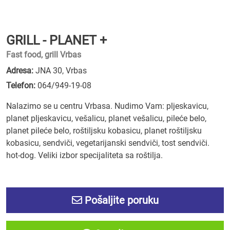
GRILL - PLANET +
Fast food, grill Vrbas
Adresa:
JNA 30, Vrbas
Telefon:
064/949-19-08
Nalazimo se u centru Vrbasa. Nudimo Vam: pljeskavicu,
planet pljeskavicu, vešalicu, planet vešalicu, pileće belo,
planet pileće belo, roštiljsku kobasicu, planet roštiljsku
kobasicu, sendviči, vegetarijanski sendviči, tost sendviči.
hot-dog. Veliki izbor specijaliteta sa roštilja.
Pošaljite poruku