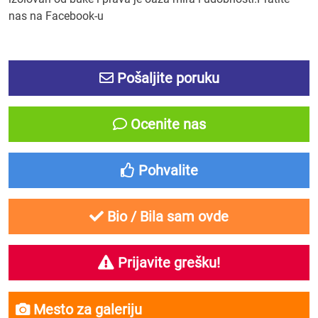
nas na Facebook-u
Pošaljite poruku
Ocenite nas
Pohvalite
Bio / Bila sam ovde
Prijavite grešku!
Mesto za galeriju