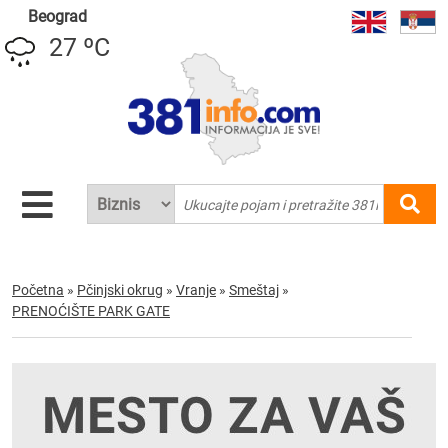
Beograd
27 ºC
Početna
»
Pčinjski okrug
»
Vranje
»
Smeštaj
»
PRENOĆIŠTE PARK GATE