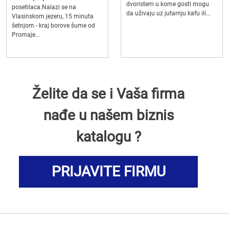
dvoristem u kome gosti mogu
posetilaca.Nalazi se na
da uživaju uz jutarnju kafu ili...
Vlasinskom jezeru, 15 minuta
šetnjom - kraj borove šume od
Promaje...
Želite da se i Vaša firma
nađe u našem biznis
katalogu ?
PRIJAVITE FIRMU