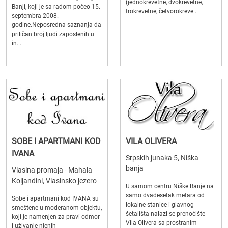
(jednokrevetne, dvokrevetne,
Banji, koji je sa radom počeo 15.
trokrevetne, četvorokreve...
septembra 2008.
godine.Neposredna saznanja da
priličan broj ljudi zaposlenih u
in...
SOBE I APARTMANI KOD
VILA OLIVERA
IVANA
Srpskih junaka 5, Niška
banja
Vlasina promaja - Mahala
Koljandini, Vlasinsko jezero
U samom centru Niške Banje na
samo dvadesetak metara od
Sobe i apartmani kod IVANA su
lokalne stanice i glavnog
smeštene u moderanom objektu,
šetališta nalazi se prenoćište
koji je namenjen za pravi odmor
Vila Olivera sa prostranim
i uživanje njenih