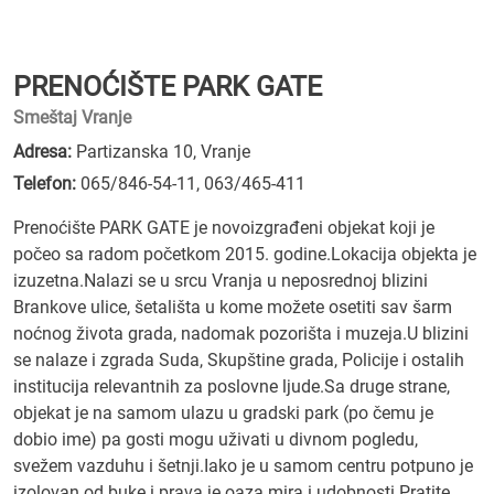
PRENOĆIŠTE PARK GATE
Smeštaj Vranje
Adresa:
Partizanska 10, Vranje
Telefon:
065/846-54-11
,
063/465-411
Prenoćište PARK GATE je novoizgrađeni objekat koji je
počeo sa radom početkom 2015. godine.Lokacija objekta je
izuzetna.Nalazi se u srcu Vranja u neposrednoj blizini
Brankove ulice, šetališta u kome možete osetiti sav šarm
noćnog života grada, nadomak pozorišta i muzeja.U blizini
se nalaze i zgrada Suda, Skupštine grada, Policije i ostalih
institucija relevantnih za poslovne lјude.Sa druge strane,
objekat je na samom ulazu u gradski park (po čemu je
dobio ime) pa gosti mogu uživati u divnom pogledu,
svežem vazduhu i šetnji.Iako je u samom centru potpuno je
izolovan od buke i prava je oaza mira i udobnosti.Pratite