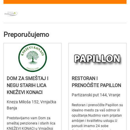
Preporučujemo
DOM ZA SMEŠTAJ I
RESTORAN I
NEGU STARIH LICA
PRENOĆIŠTE PAPILLON
KNEŽEVI KONACI
Partizanski put 144, Vranje
Kneza Miloša 152, Vrnjačka
Restoran i prenoćište Papillon su
Banja
idealno mesto za vaš odmor ili
opuštanje.Nudimo vam prijatan
Predstavljamo vam Dom za
ambijen i kvalitetnu uslugu.U
smeštaj penzionera i starih lica
ponudi imamo 24 sobe
KNEŽEVI KONACI u Vrnjačkoj