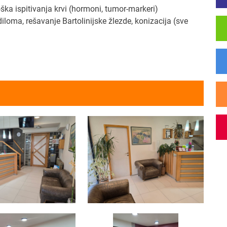
ka ispitivanja krvi (hormoni, tumor-markeri)
ndiloma, rešavanje Bartolinijske žlezde, konizacija (sve