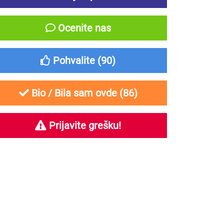
Ocenite nas
Pohvalite (
90
)
Bio / Bila sam ovde (
86
)
Prijavite grešku!