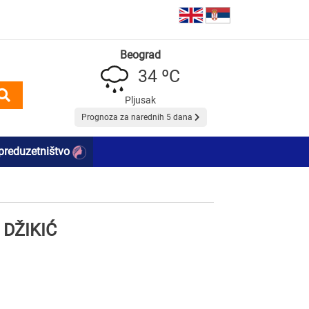
Beograd
34 ºC
Pljusak
Prognoza za narednih 5 dana
preduzetništvo
DŽIKIĆ