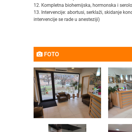
12. Kompletna biohemijska, hormonska i serološ
13. Intervencije: abortusi, serklaži, skidanje ko
intervencije se rade u anesteziji)
FOTO