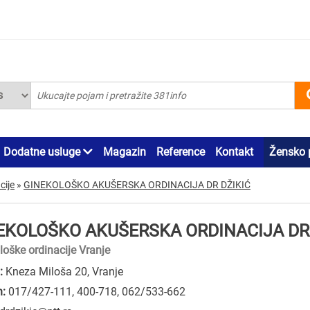
Dodatne usluge
Magazin
Reference
Kontakt
Žensko 
cije
»
GINEKOLOŠKO AKUŠERSKA ORDINACIJA DR DŽIKIĆ
EKOLOŠKO AKUŠERSKA ORDINACIJA DR 
loške ordinacije Vranje
:
Kneza Miloša 20, Vranje
n:
017/427-111
,
400-718
,
062/533-662