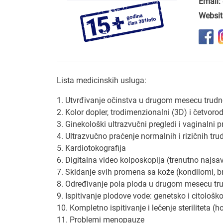
Email:
Websit
Lista medicinskih usluga:
1. Utvrđivanje očinstva u drugom mesecu trudno
2. Kolor dopler, trodimenzionalni (3D) i četvor
3. Ginekološki ultrazvučni pregledi i vaginalni p
4. Ultrazvučno praćenje normalnih i rizičnih tr
5. Kardiotokografija
6. Digitalna video kolposkopija (trenutno najsa
7. Skidanje svih promena sa kože (kondilomi, b
8. Određivanje pola ploda u drugom mesecu tr
9. Ispitivanje plodove vode: genetsko i citološk
10. Kompletno ispitivanje i lečenje steriliteta (h
11. Problemi menopauze