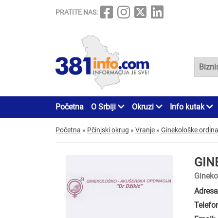
PRATITE NAS:
Početna
O Srbiji
Okruzi
Info kutak
Početna
»
Pčinjski okrug
»
Vranje
»
Ginekološke ordina
GIN
Gineko
Adresa
Telefo