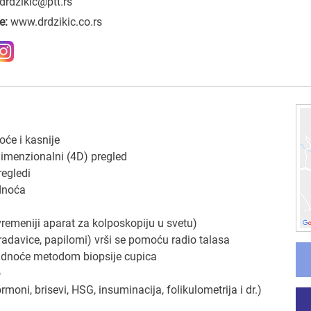
drdzikic@ptt.rs
e:
www.drdzikic.co.rs
će i kasnije
odimenzionalni (4D) pregled
regledi
udnoća
vremeniji aparat za kolposkopiju u svetu)
radavice, papilomi) vrši se pomoću radio talasa
udnoće metodom biopsije cupica
o
ormoni, brisevi, HSG, insuminacija, folikulometrija i dr.)