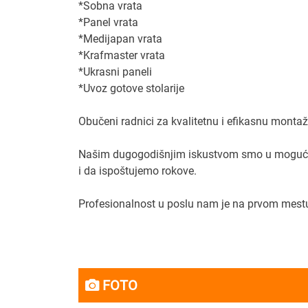
*Sobna vrata
*Panel vrata
*Medijapan vrata
*Krafmaster vrata
*Ukrasni paneli
*Uvoz gotove stolarije
Obučeni radnici za kvalitetnu i efikasnu montaž
Našim dugogodišnjim iskustvom smo u mogućno
i da ispoštujemo rokove.
Profesionalnost u poslu nam je na prvom mest
FOTO