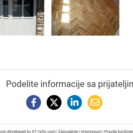
Podelite informacije sa prijatelj
com developed by
011info.com
|
Zaposlenje
|
Impressum
|
Pravila korišće