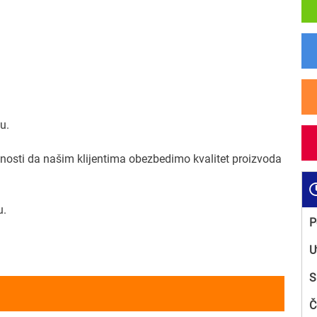
u.
sti da našim klijentima obezbedimo kvalitet proizvoda
u.
P
U
S
Č