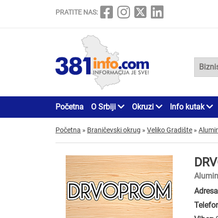
PRATITE NAS:
Početna
O Srbiji
Okruzi
Info kutak
Početna
»
Braničevski okrug
»
Veliko Gradište
»
Alumin
DR
Alumin
Adresa
Telefo