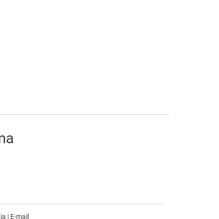
ima
nja
|
E-mail