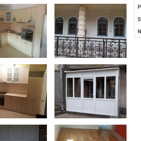
P
S
N