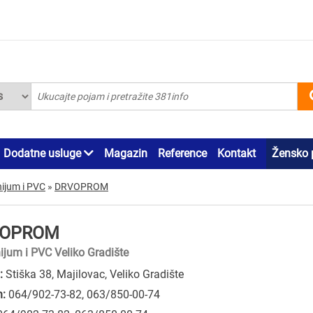
Dodatne usluge
Magazin
Reference
Kontakt
Žensko 
ijum i PVC
»
DRVOPROM
VOPROM
ijum i PVC Veliko Gradište
:
Stiška 38, Majilovac, Veliko Gradište
n:
064/902-73-82
,
063/850-00-74