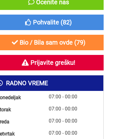
Ocenite nas
Pohvalite (
82
)
Bio / Bila sam ovde (
79
)
Prijavite grešku!
RADNO VREME
07:00 - 00:00
onedeljak
07:00 - 00:00
torak
07:00 - 00:00
reda
07:00 - 00:00
etvrtak