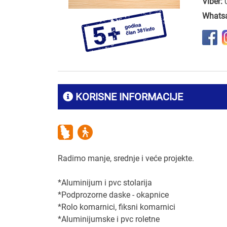
Viber:
Whats
KORISNE INFORMACIJE
Radimo manje, srednje i veće projekte.
*Aluminijum i pvc stolarija
*Podprozorne daske - okapnice
*Rolo komarnici, fiksni komarnici
*Aluminijumske i pvc roletne