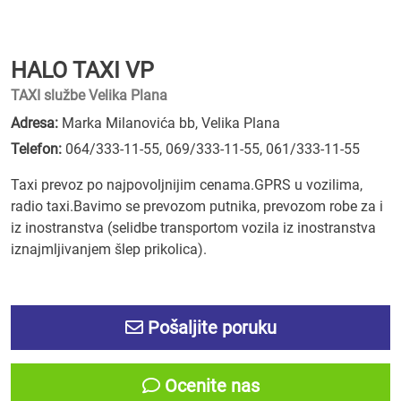
HALO TAXI VP
TAXI službe Velika Plana
Adresa:
Marka Milanovića bb, Velika Plana
Telefon:
064/333-11-55
,
069/333-11-55
,
061/333-11-55
Taxi prevoz po najpovoljnijim cenama.GPRS u vozilima,
radio taxi.Bavimo se prevozom putnika, prevozom robe za i
iz inostranstva (selidbe transportom vozila iz inostranstva
iznajmljivanjem šlep prikolica).
Pošaljite poruku
Ocenite nas