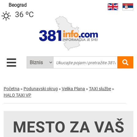
Beograd
36 ºC
Početna
»
Podunavski okrug
»
Velika Plana
»
TAXI službe
»
HALO TAXI VP