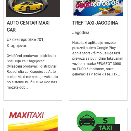
AUTO CENTAR MAXI
TREF TAXI JAGODINA
CAR
Jagodina
Užičke republike 201,
Naše taxi aplikacije možete
Kragujevac
preuzeti putem Google Play i
Apple StoreVršimo usluge taxi
Ovlašćeni prodavac i distributer
prevoza sa putničkim luksuznim
Shell ulja za Kragujevac .
vozilom marke PEUGEOT 3008
Ovlašćeni prodavac i distributer
sa EURO 6 motorom, nove
Repsol ulja za Kragujevac.Auto
generacije i visoke klase. Tax...
centar Maxi car sređuje vaš auto
po sistemu ključ u ruke.Kod nas
možete dob...