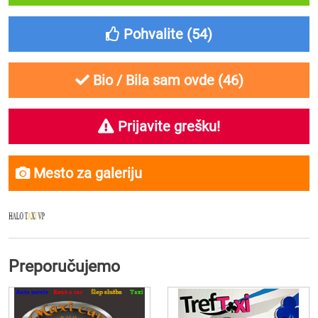
Pohvalite (
54
)
Bio / Bila sam ovde (
46
)
Prijavite grešku!
Mesto za galeriju
Preporučujemo