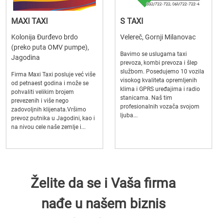
MAXI TAXI
S TAXI
Kolonija Đurđevo brdo
Velereč, Gornji Milanovac
(preko puta OMV pumpe),
Bavimo se uslugama taxi
Jagodina
prevoza, kombi prevoza i šlep
službom. Posedujemo 10 vozila
Firma Maxi Taxi posluje već više
visokog kvaliteta opremljenih
od petnaest godina i može se
klima i GPRS uređajima i radio
pohvaliti velikim brojem
stanicama. Naš tim
prevezenih i više nego
profesionalnih vozača svojom
zadovoljnih klijenata.Vršimo
ljuba...
prevoz putnika u Jagodini, kao i
na nivou cele naše zemlje i...
Želite da se i Vaša firma
nađe u našem biznis