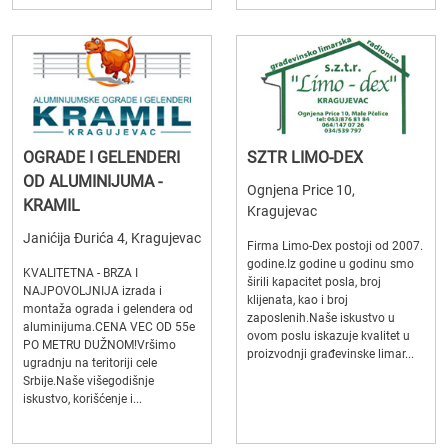
OGRADE I GELENDERI
SZTR LIMO-DEX
OD ALUMINIJUMA -
Ognjena Price 10,
KRAMIL
Kragujevac
Janićija Đurića 4, Kragujevac
Firma Limo-Dex postoji od 2007.
godine.Iz godine u godinu smo
KVALITETNA - BRZA I
širili kapacitet posla, broj
NAJPOVOLJNIJA izrada i
klijenata, kao i broj
montaža ograda i gelendera od
zaposlenih.Naše iskustvo u
aluminijuma.CENA VEC OD 55e
ovom poslu iskazuje kvalitet u
PO METRU DUŽNOM!Vršimo
proizvodnji građevinske limar...
ugradnju na teritoriji cele
Srbije.Naše višegodišnje
iskustvo, korišćenje i...