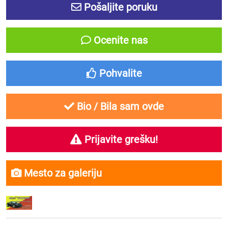
Pošaljite poruku
Ocenite nas
Pohvalite
Bio / Bila sam ovde
Prijavite grešku!
Mesto za galeriju