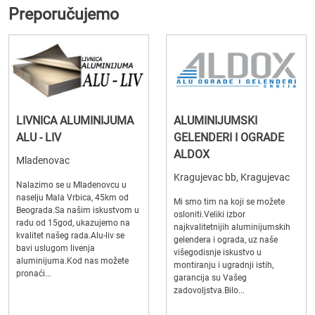
Preporučujemo
LIVNICA ALUMINIJUMA
ALUMINIJUMSKI
ALU - LIV
GELENDERI I OGRADE
ALDOX
Mladenovac
Kragujevac bb, Kragujevac
Nalazimo se u Mladenovcu u
naselju Mala Vrbica, 45km od
Mi smo tim na koji se možete
Beograda.Sa našim iskustvom u
osloniti.Veliki izbor
radu od 15god, ukazujemo na
najkvalitetnijih aluminijumskih
kvalitet našeg rada.Alu-liv se
gelendera i ograda, uz naše
bavi uslugom livenja
višegodisnje iskustvo u
aluminijuma.Kod nas možete
montiranju i ugradnji istih,
pronaći...
garancija su Vašeg
zadovoljstva.Bilo...