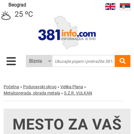
Beograd
25 ºC
Početna
»
Podunavski okrug
»
Velika Plana
»
Metaloprerada, obrada metala
»
S.Z.R. VULKAN