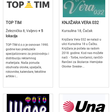
TOP TIM
KNJIŽARA VERA 032
Železnička 8, Valjevo
+ 5
Kursulina 18, Čačak
lokacija
Knjižara Vera 032 se nalazi u
ulici Kursulina 18 u Čačku.
TOP-TIM d.o.o je osnovan 1990.
Knjižara je počela sa radom
godine kao preduzeće
2018. godine. Kod nas možete
specijalizovano za proizvodnju i
naći: - Torbe, novčanici, rančići-
distribuciju reklamnog
Rančevi za školarce- Hemijske-
materijala. Naša ponuda
Olovke- Sveske-...
obuhvata olovke, upaljače,
rokovnike, kalendare, tekstilne
artikle i...