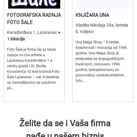
FOTOGRAFSKA RADNJA
KNJIŽARA UNA
FOTO ŠALE
Vladike Nikolaja 35a, lamela
b, Valjevo
Karađorđeva 1, Lazarevac
+
1 lokacija
Una Mega Shop – Kvalitet,
Kreativnost i Inovacija od 1996.
Foto Šale je firma čiji se lokali
godine. Una Mega Shop je
nalaze na dve adrese u
preduzeće sa dugogodišnjom
Lazarevcu:Karađorđeva 1 u
tradicijom, osnovano 1996.
centru grada i Dr. Đorđa
godine, specijalizovano za
Kovačevića 10 kod bolnice.Foto
proizvodnju visokokvalitetnih
Šale Lazarevac – već 4 decenije
foto...
sa Vama!Bavimo se uslužnim
po...
Želite da se i Vaša firma
nađe u našem biznis