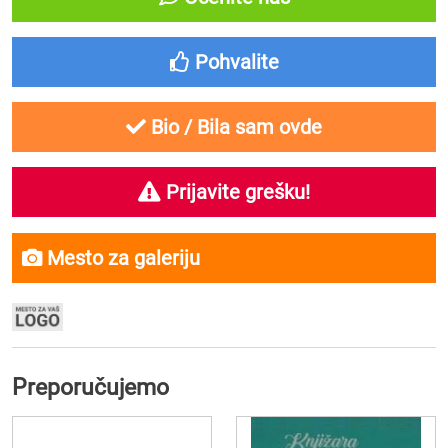
Pohvalite
Bio / Bila sam ovde
Prijavite grešku!
Mesto za galeriju
Preporučujemo