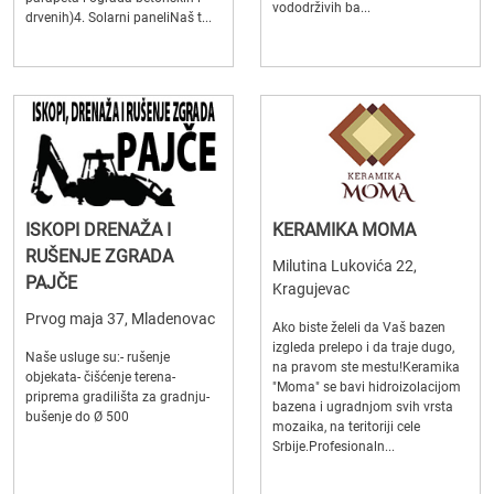
vododrživih ba...
drvenih)4. Solarni paneliNaš t...
ISKOPI DRENAŽA I
KERAMIKA MOMA
RUŠENJE ZGRADA
Milutina Lukovića 22,
PAJČE
Kragujevac
Prvog maja 37, Mladenovac
Ako biste želeli da Vaš bazen
izgleda prelepo i da traje dugo,
Naše usluge su:- rušenje
na pravom ste mestu!Keramika
objekata- čišćenje terena-
"Moma" se bavi hidroizolacijom
priprema gradilišta za gradnju-
bazena i ugradnjom svih vrsta
bušenje do Ø 500
mozaika, na teritoriji cele
Srbije.Profesionaln...