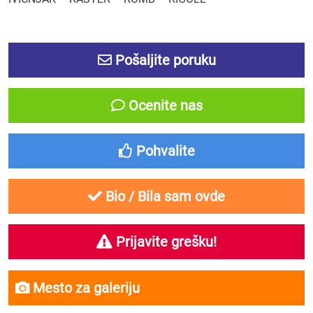
Pošaljite poruku
Ocenite nas
Pohvalite
Bio / Bila sam ovde
Prijavite grešku!
Mesto za galeriju