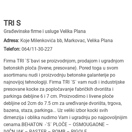
TRI S
Građevinske firme i usluge Velika Plana
Adresa:
Koje Milenkovića bb, Markovac, Velika Plana
Telefon:
064/11-30-227
Firma TRI `S`bavi se proizvodnjom, prodajom i ugradnjom
betonskih ploča (livene, presovane). Pored toga u svom
asortimanu nudi i proizvodnju betonske galanterije po
najnovijoj tehnologiji. Firma TRI `S` vam nudi i industrijske
presovane kocke za popločavanje fabričkih dvorišta i
parkinga debljine 6 i 7 cm. Proizvodimo i livene ploče
debljine od 2cm do 7.5 cm za uređivanje dvorišta, trgova,
bazena, staza, parkinga... Uz veliki izbor kocki svih
dimenzija i oblika nudimo Vam i ugradnju po najpovoljnijim
cenama.BEHATON -`S` PLOČE – OSMOUGAONE –
IVIČNJAK – RASTER – ROMB – RIGOLE