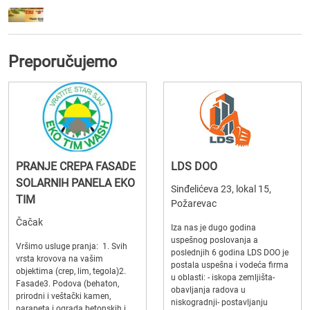
Preporučujemo
PRANJE CREPA FASADE
LDS DOO
SOLARNIH PANELA EKO
Sinđelićeva 23, lokal 15,
TIM
Požarevac
Čačak
Iza nas je dugo godina
uspešnog poslovanja a
Vršimo usluge pranja: 1. Svih
poslednjih 6 godina LDS DOO je
vrsta krovova na vašim
postala uspešna i vodeća firma
objektima (crep, lim, tegola)2.
u oblasti: - iskopa zemljišta-
Fasade3. Podova (behaton,
obavljanja radova u
prirodni i veštački kamen,
niskogradnji- postavljanju
parapeta i ograda betonskih i