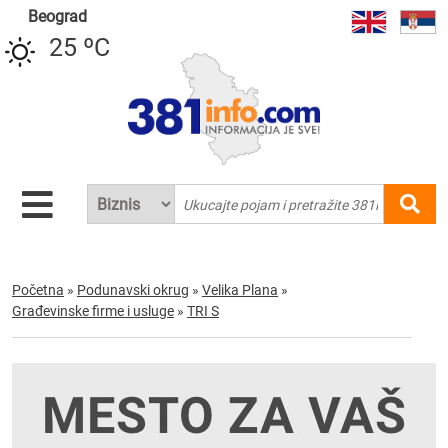
Beograd
25 ºC
Početna
»
Podunavski okrug
»
Velika Plana
»
Građevinske firme i usluge
»
TRI S