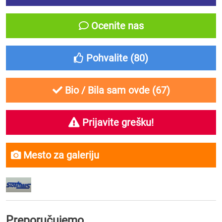
Ocenite nas
Pohvalite (
80
)
Bio / Bila sam ovde (
67
)
Prijavite grešku!
Mesto za galeriju
Preporučujemo