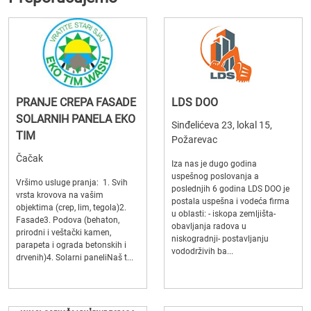
PRANJE CREPA FASADE
LDS DOO
SOLARNIH PANELA EKO
Sinđelićeva 23, lokal 15,
TIM
Požarevac
Čačak
Iza nas je dugo godina
uspešnog poslovanja a
Vršimo usluge pranja: 1. Svih
poslednjih 6 godina LDS DOO je
vrsta krovova na vašim
postala uspešna i vodeća firma
objektima (crep, lim, tegola)2.
u oblasti: - iskopa zemljišta-
Fasade3. Podova (behaton,
obavljanja radova u
prirodni i veštački kamen,
niskogradnji- postavljanju
parapeta i ograda betonskih i
vododrživih ba...
drvenih)4. Solarni paneliNaš t...