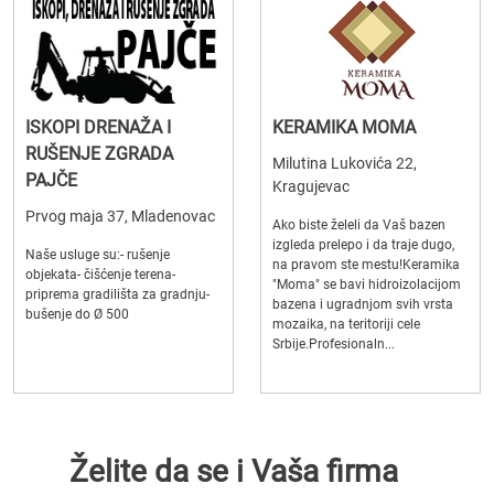
ISKOPI DRENAŽA I
KERAMIKA MOMA
RUŠENJE ZGRADA
Milutina Lukovića 22,
PAJČE
Kragujevac
Prvog maja 37, Mladenovac
Ako biste želeli da Vaš bazen
izgleda prelepo i da traje dugo,
Naše usluge su:- rušenje
na pravom ste mestu!Keramika
objekata- čišćenje terena-
"Moma" se bavi hidroizolacijom
priprema gradilišta za gradnju-
bazena i ugradnjom svih vrsta
bušenje do Ø 500
mozaika, na teritoriji cele
Srbije.Profesionaln...
Želite da se i Vaša firma