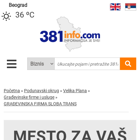
Beograd
36 ºC
Početna
»
Podunavski okrug
»
Velika Plana
»
Građevinske firme i usluge
»
GRAĐEVINSKA FIRMA SLOBA TRANS