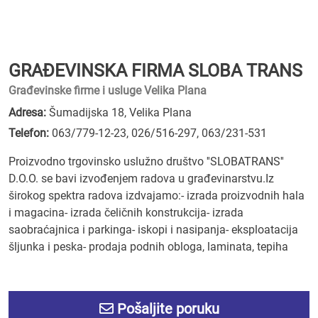
GRAĐEVINSKA FIRMA SLOBA TRANS
Građevinske firme i usluge Velika Plana
Adresa:
Šumadijska 18, Velika Plana
Telefon:
063/779-12-23
,
026/516-297
,
063/231-531
Proizvodno trgovinsko uslužno društvo ''SLOBATRANS''
D.O.O. se bavi izvođenjem radova u građevinarstvu.Iz
širokog spektra radova izdvajamo:- izrada proizvodnih hala
i magacina- izrada čeličnih konstrukcija- izrada
saobraćajnica i parkinga- iskopi i nasipanja- eksploatacija
šljunka i peska- prodaja podnih obloga, laminata, tepiha
Pošaljite poruku