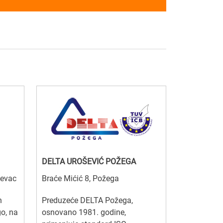
DELTA UROŠEVIĆ POŽEGA
jevac
Braće Mićić 8, Požega
n
Preduzeće DELTA Požega,
go, na
osnovano 1981. godine,