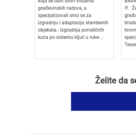
koja se bavi svim vrstama
BAVI
građevinskih radova, a
!!! Že
specijalizovali smo se za
građu
izgradnju i adaptaciju stambenih
Imate
objekata.- Izgradnja porodičnih
krovn
kuća po sistemu ključ u ruke-...
speci
Tesari
Želite da 