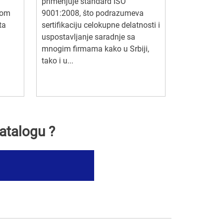
primenjuje standard ISO
jom
9001:2008, što podrazumeva
ta
sertifikaciju celokupne delatnosti i
uspostavljanje saradnje sa
mnogim firmama kako u Srbiji,
tako i u...
atalogu ?