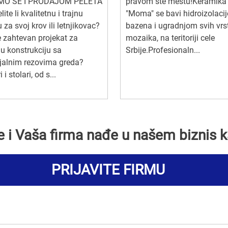
MO SE I PRODAJOM PELETA
pravom ste mestu!Keramika
lite li kvalitetnu i trajnu
"Moma" se bavi hidroizolaci
 za svoj krov ili letnjikovac?
bazena i ugradnjom svih vrs
 zahtevan projekat za
mozaika, na teritoriji cele
u konstrukciju sa
Srbije.Profesionaln...
jalnim rezovima greda?
 i stolari, od s...
se i Vaša firma nađe u našem biznis k
PRIJAVITE FIRMU