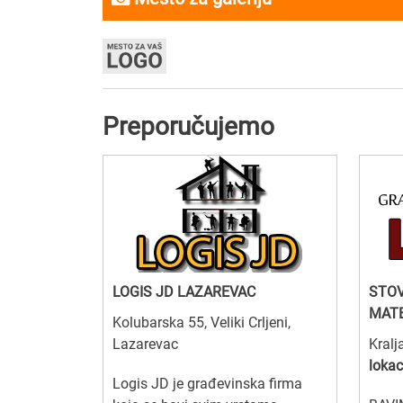
Preporučujemo
LOGIS JD LAZAREVAC
STOV
MATE
Kolubarska 55, Veliki Crljeni,
Lazarevac
Kralj
lokac
Logis JD je građevinska firma