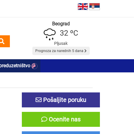
Beograd
32 ºC
Pljusak
Prognoza za narednih 5 dana
preduzetništvo
Pošaljite poruku
Ocenite nas