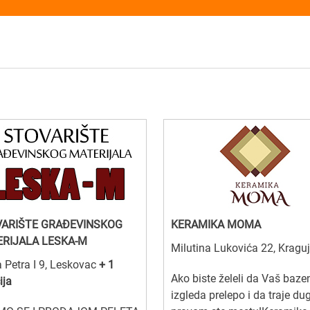
ARIŠTE GRAĐEVINSKOG
KERAMIKA MOMA
RIJALA LESKA-M
Milutina Lukovića 22, Kragu
a Petra I 9, Leskovac
+ 1
Ako biste želeli da Vaš baze
ija
izgleda prelepo i da traje du