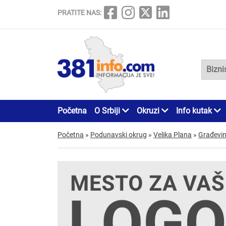
PRATITE NAS:
Početna
O Srbiji
Okruzi
Info kutak
Početna
»
Podunavski okrug
»
Velika Plana
»
Građevin