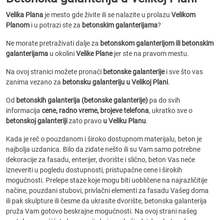
Velika Plana
je mesto gde živite ili se nalazite u prolazu
Velikom
Planom
i u potrazi ste za
betonskim galanterijama
?
Ne morate pretraživati dalje za
betonskom galanterijom ili betonskim
galanterijama
u okolini
Velike Plane
jer ste na pravom mestu.
Na ovoj stranici možete pronaći
betonske galanterije
i sve što vas
zanima vezano za
betonsku galanteriju u Velikoj Plani
.
Od
betonskih galanterija (betonske galanterije)
pa do svih
informacija
cene, radno vreme, brojeve telefona
, ukratko sve o
betonskoj galanteriji
zato pravo
u Veliku Planu
.
Kada je reč o pouzdanom i široko dostupnom materijalu, beton je
najbolja uzdanica. Bilo da zidate nešto ili su Vam samo potrebne
dekoracije za fasadu, enterijer, dvorište i slično, beton Vas neće
izneveriti u pogledu dostupnosti, pristupačne cene i širokih
mogućnosti. Prelepe staze koje mogu biti uobličene na najrazličitije
načine, pouzdani stubovi, privlačni elementi za fasadu Vašeg doma
ili pak skulpture ili česme da ukrasite dvorište, betonska galanterija
pruža Vam gotovo beskrajne mogućnosti. Na ovoj strani našeg