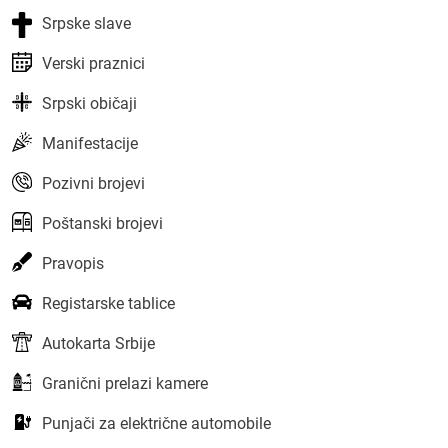
Srpske slave
Verski praznici
Srpski običaji
Manifestacije
Pozivni brojevi
Poštanski brojevi
Pravopis
Registarske tablice
Autokarta Srbije
Granični prelazi kamere
Punjači za električne automobile