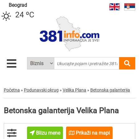
Beograd
24 ºC
Početna
»
Podunavski okrug
»
Velika Plana
»
Betonska galanterija
Betonska galanterija Velika Plana
Blizu mene
Prikaži na mapi