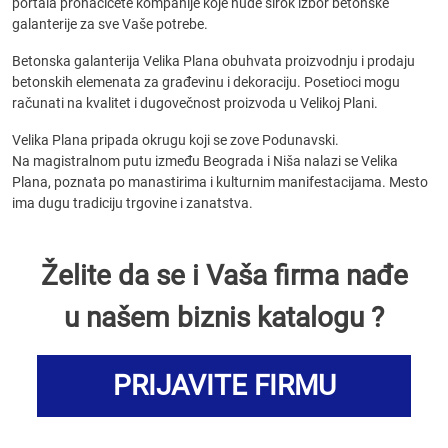
portala pronaćićete kompanije koje nude širok izbor betonske
galanterije za sve Vaše potrebe.
Betonska galanterija Velika Plana obuhvata proizvodnju i prodaju
betonskih elemenata za građevinu i dekoraciju. Posetioci mogu
računati na kvalitet i dugovečnost proizvoda u Velikoj Plani.
Velika Plana pripada okrugu koji se zove Podunavski.
Na magistralnom putu između Beograda i Niša nalazi se Velika
Plana, poznata po manastirima i kulturnim manifestacijama. Mesto
ima dugu tradiciju trgovine i zanatstva.
Želite da se i Vaša firma nađe
u našem biznis katalogu ?
PRIJAVITE FIRMU