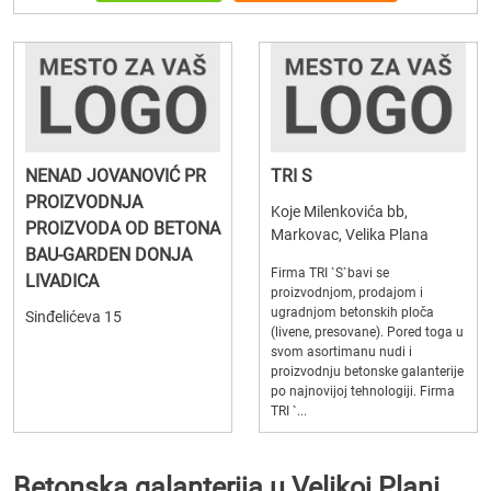
NENAD JOVANOVIĆ PR
TRI S
PROIZVODNJA
Koje Milenkovića bb,
PROIZVODA OD BETONA
Markovac, Velika Plana
BAU-GARDEN DONJA
Firma TRI `S`bavi se
LIVADICA
proizvodnjom, prodajom i
ugradnjom betonskih ploča
Sinđelićeva 15
(livene, presovane). Pored toga u
svom asortimanu nudi i
proizvodnju betonske galanterije
po najnovijoj tehnologiji. Firma
TRI `...
Betonska galanterija u Velikoj Plani