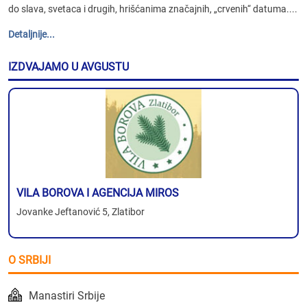
do slava, svetaca i drugih, hrišćanima značajnih, „crvenih“ datuma....
Detaljnije...
IZDVAJAMO U AVGUSTU
VILA BOROVA I AGENCIJA MIROS
Jovanke Jeftanović 5, Zlatibor
O SRBIJI
Manastiri Srbije