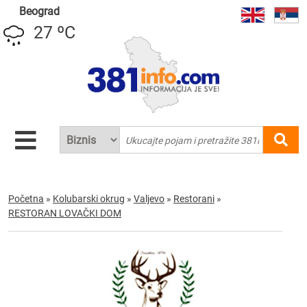
Beograd
27 ºC
Početna
»
Kolubarski okrug
»
Valjevo
»
Restorani
»
RESTORAN LOVAČKI DOM