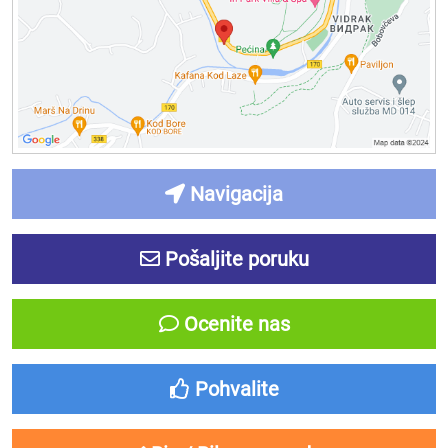
Navigacija
Pošaljite poruku
Ocenite nas
Pohvalite