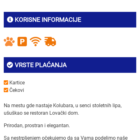
KORISNE INFORMACIJE
VRSTE PLAĆANJA
Kartice
Čekovi
Na mestu gde nastaje Kolubara, u senci stoletnih lipa,
ušuškao se restoran Lovački dom.
Prirodan, prostran i elegantan.
Sa nestrpljenjem očekujemo da sa Vama podelimo naše