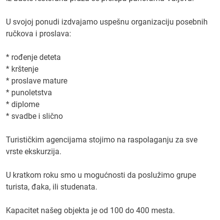
U svojoj ponudi izdvajamo uspešnu organizaciju posebnih
ručkova i proslava:
* rođenje deteta
* krštenje
* proslave mature
* punoletstva
* diplome
* svadbe i slično
Turističkim agencijama stojimo na raspolaganju za sve
vrste ekskurzija.
U kratkom roku smo u mogućnosti da poslužimo grupe
turista, đaka, ili studenata.
Kapacitet našeg objekta je od 100 do 400 mesta.