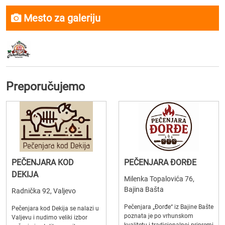
Mesto za galeriju
Preporučujemo
PEČENJARA KOD
PEČENJARA ĐORĐE
DEKIJA
Milenka Topalovića 76,
Bajina Bašta
Radnička 92, Valjevo
Pečenjara „Đorđe“ iz Bajine Bašte
Pečenjara kod Dekija se nalazi u
poznata je po vrhunskom
Valjevu i nudimo veliki izbor
kvalitetu i tradicionalnoj pripremi