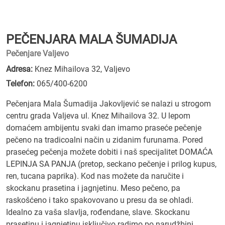
PEČENJARA MALA ŠUMADIJA
Pečenjare Valjevo
Adresa:
Knez Mihailova 32, Valjevo
Telefon:
065/400-6200
Pečenjara Mala Šumadija Jakovljević se nalazi u strogom
centru grada Valjeva ul. Knez Mihailova 32. U lepom
domaćem ambijentu svaki dan imamo praseće pečenje
pečeno na tradicoalni način u zidanim furunama. Pored
prasećeg pečenja možete dobiti i naš specijalitet DOMAĆA
LEPINJA SA PANJA (pretop, seckano pečenje i prilog kupus,
ren, tucana paprika). Kod nas možete da naručite i
skockanu prasetina i jagnjetinu. Meso pečeno, pa
raskošćeno i tako spakovovano u presu da se ohladi.
Idealno za vaša slavlja, rođendane, slave. Skockanu
prasetinu i jagnjetinu isključivo radimo po narudžbini.