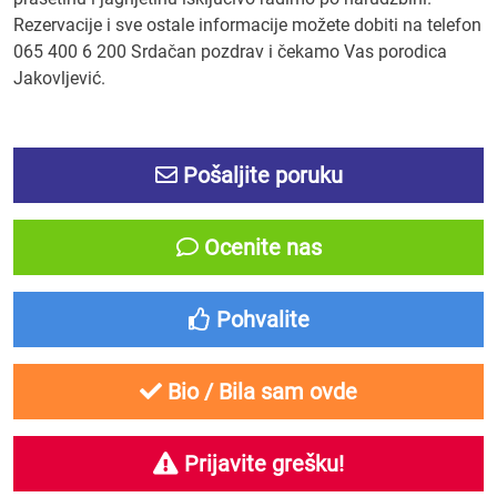
Rezervacije i sve ostale informacije možete dobiti na telefon
065 400 6 200 Srdačan pozdrav i čekamo Vas porodica
Jakovljević.
Pošaljite poruku
Ocenite nas
Pohvalite
Bio / Bila sam ovde
Prijavite grešku!