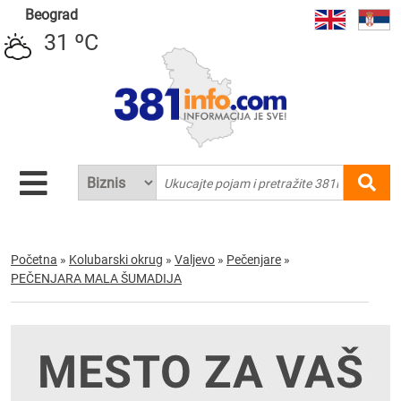
Beograd
31 ºC
Početna
»
Kolubarski okrug
»
Valjevo
»
Pečenjare
»
PEČENJARA MALA ŠUMADIJA