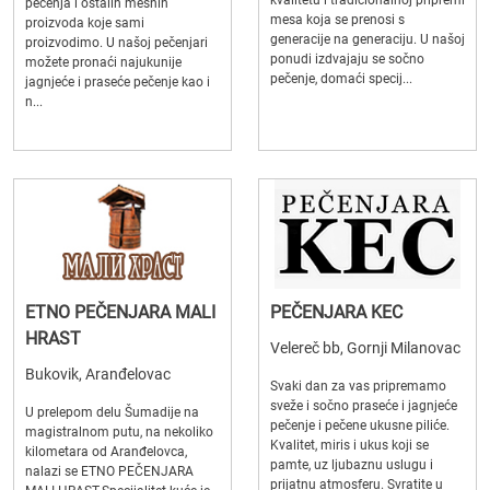
pečenja i ostalih mesnih
mesa koja se prenosi s
proizvoda koje sami
generacije na generaciju. U našoj
proizvodimo. U našoj pečenjari
ponudi izdvajaju se sočno
možete pronaći najukunije
pečenje, domaći specij...
jagnjeće i praseće pečenje kao i
n...
ETNO PEČENJARA MALI
PEČENJARA KEC
HRAST
Velereč bb, Gornji Milanovac
Bukovik, Aranđelovac
Svaki dan za vas pripremamo
sveže i sočno praseće i jagnjeće
U prelepom delu Šumadije na
pečenje i pečene ukusne piliće.
magistralnom putu, na nekoliko
Kvalitet, miris i ukus koji se
kilometara od Aranđelovca,
pamte, uz ljubaznu uslugu i
nalazi se ETNO PEČENJARA
prijatnu atmosferu. Svratite u