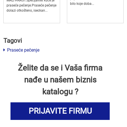
MALI HRAST.Specijalitet kuće je
bilo koje doba...
praseće pečenje.Praseće pečenje
dolazi otkošteno, iseckan...
Tagovi
Praseće pečenje
Želite da se i Vaša firma
nađe u našem biznis
katalogu ?
PRIJAVITE FIRMU