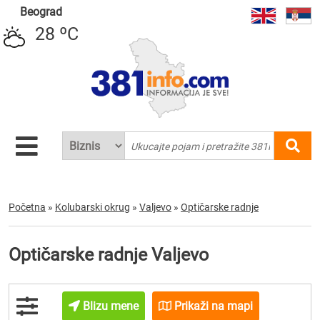
Beograd
28 ºC
Početna
»
Kolubarski okrug
»
Valjevo
»
Optičarske radnje
Optičarske radnje Valjevo
Blizu mene
Prikaži na mapi