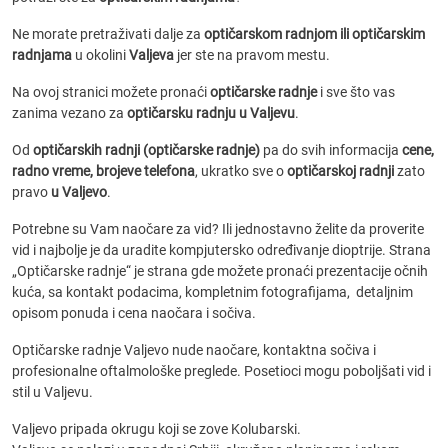
Ne morate pretraživati dalje za
optičarskom radnjom ili optičarskim
radnjama
u okolini
Valjeva
jer ste na pravom mestu.
Na ovoj stranici možete pronaći
optičarske radnje
i sve što vas
zanima vezano za
optičarsku radnju u Valjevu
.
Od
optičarskih radnji (optičarske radnje)
pa do svih informacija
cene,
radno vreme, brojeve telefona
, ukratko sve o
optičarskoj radnji
zato
pravo
u Valjevo
.
Potrebne su Vam naočare za vid? Ili jednostavno želite da proverite
vid i najbolje je da uradite kompjutersko određivanje dioptrije. Strana
„Optičarske radnje“ je strana gde možete pronaći prezentacije očnih
kuća, sa kontakt podacima, kompletnim fotografijama, detaljnim
opisom ponuda i cena naočara i sočiva.
Optičarske radnje Valjevo nude naočare, kontaktna sočiva i
profesionalne oftalmološke preglede. Posetioci mogu poboljšati vid i
stil u Valjevu.
Valjevo pripada okrugu koji se zove Kolubarski.