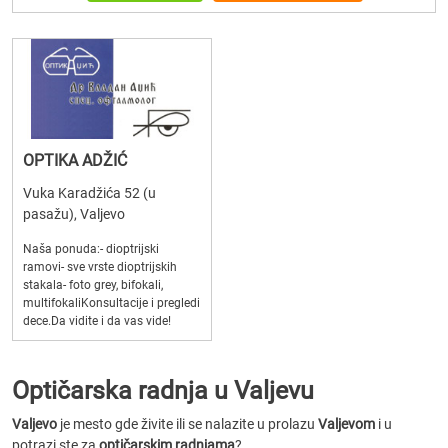
OPTIKA ADŽIĆ
Vuka Karadžića 52 (u
pasažu), Valjevo
Naša ponuda:- dioptrijski
ramovi- sve vrste dioptrijskih
stakala- foto grey, bifokali,
multifokaliKonsultacije i pregledi
dece.Da vidite i da vas vide!
Optičarska radnja u Valjevu
Valjevo
je mesto gde živite ili se nalazite u prolazu
Valjevom
i u
potrazi ste za
optičarskim radnjama
?