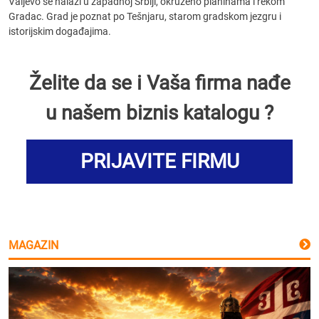
Valjevo se nalazi u zapadnoj Srbiji, okruženo planinama i rekom
Gradac. Grad je poznat po Tešnjaru, starom gradskom jezgru i
istorijskim događajima.
Želite da se i Vaša firma nađe
u našem biznis katalogu ?
PRIJAVITE FIRMU
MAGAZIN