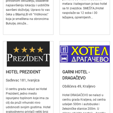
prirodnom okruženju, odaberite
metara i kategorisan je kao hotel
najsavršeniju lokaciju i uobličite
sa tri zvezdice. SMEŠTAJHotel
savršeni doživljaj. Upravo to vas
raspolaže sa 12 soba i 30
čeka u B&amp;B vili "Vidikovac"
ležajeva, opremljenih...
koja je smeštena na obroncima
Bukulje, okruže...
HOTEL PREZIDENT
GARNI HOTEL -
DRAGAČEVO
Sađevac 181, Ivanjica
Obilićeva 49, Kraljevo
U centru grada nalazi se Hotel
Prezident, jedno mesto
Hotel DRAGAČEVO se nalazi u
ispunjeno toplinom koje ima za
centru grada Kraljeva, od centra
cilj da pruži vrhunski nivo
udaljen 500m i autobuske i
udobnosti svojim gostima. Hotel
železničke stanice 200m. U
svakodnevno privlači veliki broj