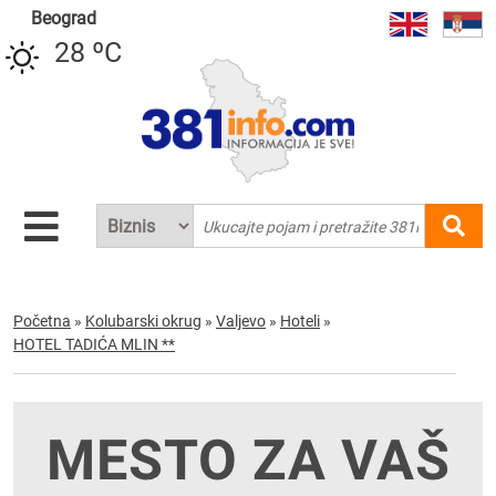
Beograd
28 ºC
Početna
»
Kolubarski okrug
»
Valjevo
»
Hoteli
»
HOTEL TADIĆA MLIN **