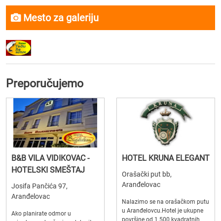
Mesto za galeriju
Preporučujemo
B&B VILA VIDIKOVAC -
HOTEL KRUNA ELEGANT
HOTELSKI SMEŠTAJ
Orašački put bb,
Aranđelovac
Josifa Pančića 97,
Aranđelovac
Nalazimo se na orašačkom putu
u Aranđelovcu.Hotel je ukupne
Ako planirate odmor u
površine od 1.500 kvadratnih