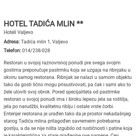
HOTEL TADIĆA MLIN **
Hoteli Valjevo
Adresa:
Tadića mlin 1, Valjevo
Telefon:
014/238-028
Restoran u svojoj raznovrsnoj ponudi pre svega svojim
gostima preporučuje pastrmku koja se uzgaja na ribnjaku u
okviru samog restorana. Ribnjak se nalazi u samom objektu
tako da gosti lično mogu prisustvovati, pa čak i sami ako to
žele uloviti svoj obrok. Pored specijaliteta od pastrmke
restoran u svojoj ponudi ima i široku lepezu jela sa roštilja,
jela po narudžbi, kvalitetnu riblju i ostale vrste čorbi.
Enterijer restorana je urađen tako da je prostor nekadašnjeg
starog Tadića mlina prilagođen savremeim potrebama
gostiju, a da se nije ništa izgubilo od rustičnosti i patine koja
je karakteristična za stare građevine ove namene. Ceo