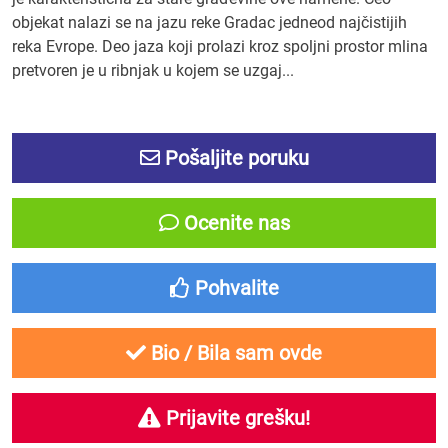
objekat nalazi se na jazu reke Gradac jedneod najčistijih
reka Evrope. Deo jaza koji prolazi kroz spoljni prostor mlina
pretvoren je u ribnjak u kojem se uzgaj...
Pošaljite poruku
Ocenite nas
Pohvalite
Bio / Bila sam ovde
Prijavite grešku!