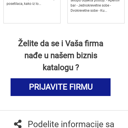
sklopu objekta postoji: - Aperitiv
posetilaca, kako iz lo...
bar - Jednokrevetne sobe -
Dvokrevetne sobe - Ku...
Želite da se i Vaša firma
nađe u našem biznis
katalogu ?
PRIJAVITE FIRMU
Podelite informacije sa