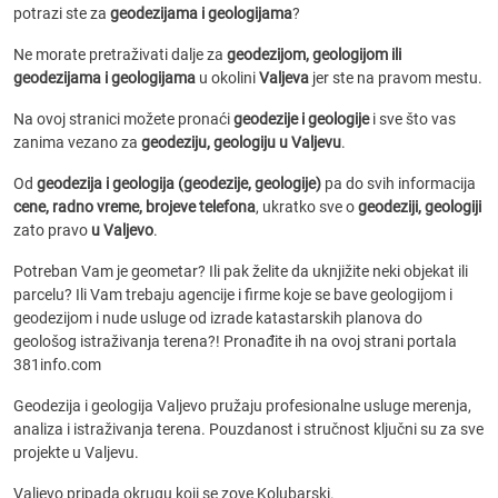
potrazi ste za
geodezijama i geologijama
?
Ne morate pretraživati dalje za
geodezijom, geologijom ili
geodezijama i geologijama
u okolini
Valjeva
jer ste na pravom mestu.
Na ovoj stranici možete pronaći
geodezije i geologije
i sve što vas
zanima vezano za
geodeziju, geologiju u Valjevu
.
Od
geodezija i geologija (geodezije, geologije)
pa do svih informacija
cene, radno vreme, brojeve telefona
, ukratko sve o
geodeziji, geologiji
zato pravo
u Valjevo
.
Potreban Vam je geometar? Ili pak želite da uknjižite neki objekat ili
parcelu? Ili Vam trebaju agencije i firme koje se bave geologijom i
geodezijom i nude usluge od izrade katastarskih planova do
geološog istraživanja terena?! Pronađite ih na ovoj strani portala
381info.com
Geodezija i geologija Valjevo pružaju profesionalne usluge merenja,
analiza i istraživanja terena. Pouzdanost i stručnost ključni su za sve
projekte u Valjevu.
Valjevo pripada okrugu koji se zove Kolubarski.