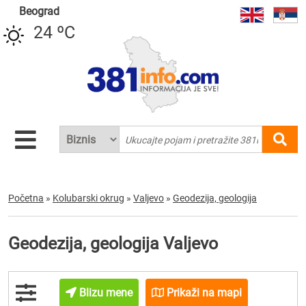
Beograd
24 ºC
Početna
»
Kolubarski okrug
»
Valjevo
»
Geodezija, geologija
Geodezija, geologija Valjevo
Blizu mene
Prikaži na mapi