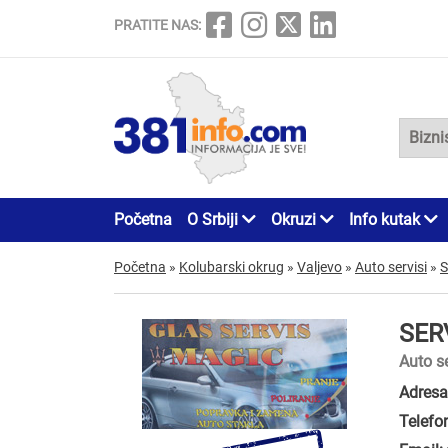
PRATITE NAS:
Početna
O Srbiji
Okruzi
Info kutak
Početna
»
Kolubarski okrug
»
Valjevo
»
Auto servisi
»
S
SER
Auto se
Adresa
Telefo