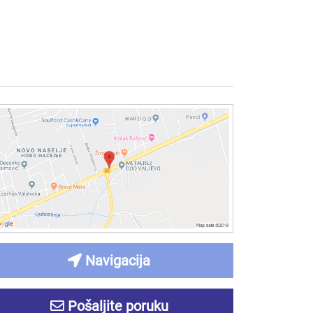
Navigacija
Pošaljite poruku