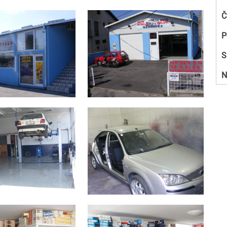
Č
P
S
N