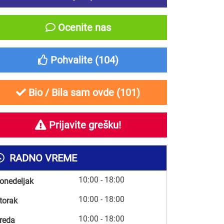
Ocenite nas
Pohvalite (
104
)
Bio / Bila sam ovde (
101
)
Prijavite grešku!
RADNO VREME
10:00 - 18:00
onedeljak
10:00 - 18:00
torak
10:00 - 18:00
reda