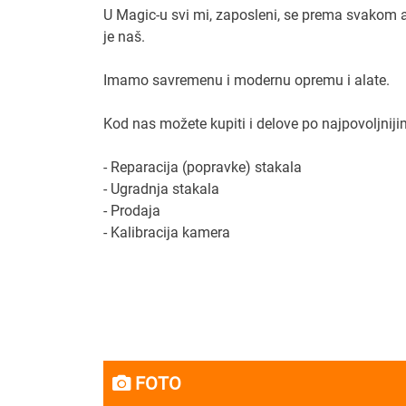
U Magic-u svi mi, zaposleni, se prema svakom
je naš.
Imamo savremenu i modernu opremu i alate.
Kod nas možete kupiti i delove po najpovoljnij
- Reparacija (popravke) stakala
- Ugradnja stakala
- Prodaja
- Kalibracija kamera
FOTO