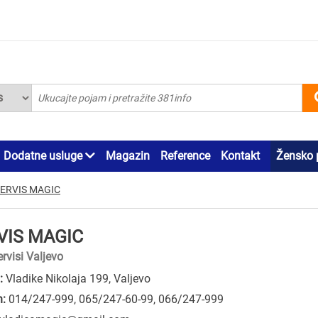
Dodatne usluge
Magazin
Reference
Kontakt
Žensko 
ERVIS MAGIC
VIS MAGIC
rvisi Valjevo
:
Vladike Nikolaja 199, Valjevo
n:
014/247-999
,
065/247-60-99
,
066/247-999