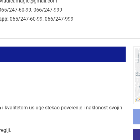
vladicamagic@gmail.com
065/247-60-99, 066/247-999
app:
065/247-60-99, 066/247-999
i kvalitetom usluge stekao poverenje i naklonost svojih
egiji.