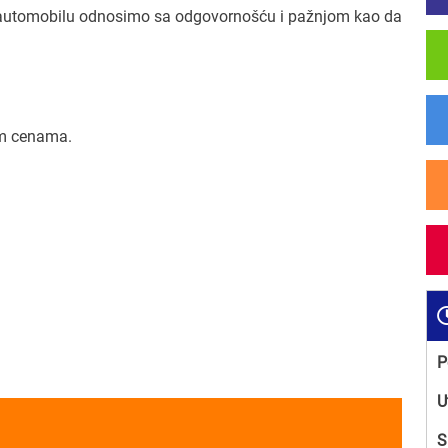
 automobilu odnosimo sa odgovornošću i pažnjom kao da
im cenama.
P
U
S