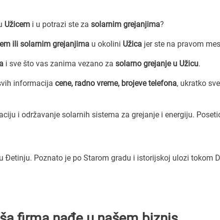
zu
Užicem
i u potrazi ste za
solarnim grejanjima
?
em ili solarnim grejanjima
u okolini
Užica
jer ste na pravom mes
a
i sve što vas zanima vezano za
solarno grejanje u Užicu
.
vih informacija
cene, radno vreme, brojeve telefona
, ukratko sve
ciju i održavanje solarnih sistema za grejanje i energiju. Poseti
u Đetinju. Poznato je po Starom gradu i istorijskoj ulozi tokom 
Vaša firma nađe u našem biznis