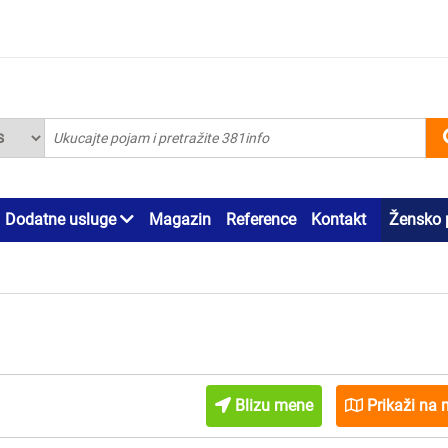
Dodatne usluge
Magazin
Reference
Kontakt
Žensko 
Blizu mene
Prikaži na 