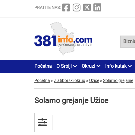
PRATITE NAS:
Početna
O Srbiji
Okruzi
Info kutak
Početna
»
Zlatiborski okrug
»
Užice
»
Solarno grejanje
Solarno grejanje Užice