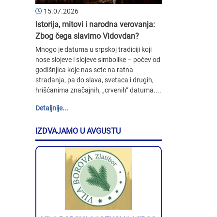
15.07.2026
Istorija, mitovi i narodna verovanja:
Zbog čega slavimo Vidovdan?
Mnogo je datuma u srpskoj tradiciji koji
nose slojeve i slojeve simbolike – počev od
godišnjica koje nas sete na ratna
stradanja, pa do slava, svetaca i drugih,
hrišćanima značajnih, „crvenih“ datuma....
Detaljnije...
IZDVAJAMO U AVGUSTU