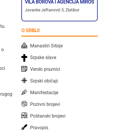
VILA BOROVA I AGENCIJA MIROS
Jovanke Jeftanović 5, Zlatibor
tu.
O SRBIJI
Manastiri Srbije
 o
Srpske slave
oci
Verski praznici
Srpski običaji
Manifestacije
Drugog
Pozivni brojevi
Poštanski brojevi
Pravopis