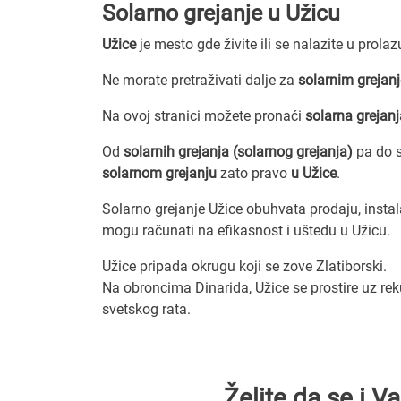
Solarno grejanje u Užicu
Užice
je mesto gde živite ili se nalazite u prola
Ne morate pretraživati dalje za
solarnim grejanj
Na ovoj stranici možete pronaći
solarna grejanj
Od
solarnih grejanja (solarnog grejanja)
pa do s
solarnom grejanju
zato pravo
u Užice
.
Solarno grejanje Užice obuhvata prodaju, instala
mogu računati na efikasnost i uštedu u Užicu.
Užice pripada okrugu koji se zove Zlatiborski.
Na obroncima Dinarida, Užice se prostire uz rek
svetskog rata.
Želite da se i 