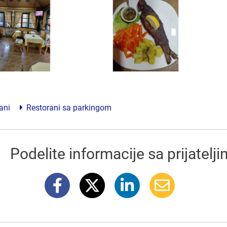
ani
Restorani sa parkingom
Podelite informacije sa prijatelj