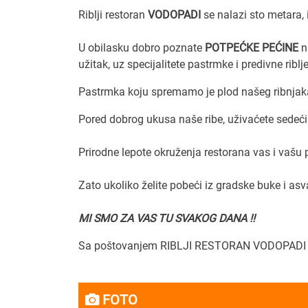
Riblji restoran
VODOPADI
se nalazi sto metara,
U obilasku dobro poznate
POTPEĆKE PEĆINE
n
užitak, uz specijalitete pastrmke i predivne riblj
Pastrmka koju spremamo je plod našeg ribnjak
Pored dobrog ukusa naše ribe, uživaćete sedeći 
Prirodne lepote okruženja restorana vas i vašu
Zato ukoliko želite pobeći iz gradske buke i asv
MI SMO ZA VAS TU SVAKOG DANA !!
Sa poštovanjem RIBLJI RESTORAN VODOPADI
FOTO