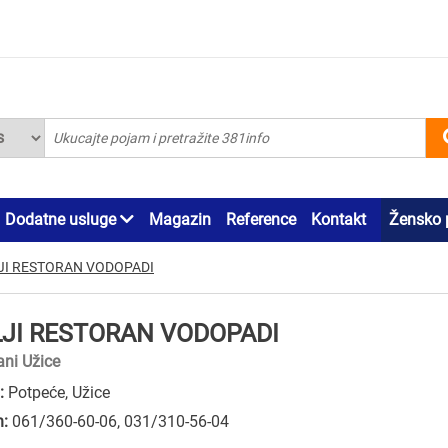
Dodatne usluge
Magazin
Reference
Kontakt
Žensko 
JI RESTORAN VODOPADI
LJI RESTORAN VODOPADI
ani Užice
:
Potpeće, Užice
n:
061/360-60-06
,
031/310-56-04