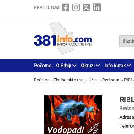
PRATITE NAS:
Početna
O Srbiji
Okruzi
Info kutak
Početna
»
Zlatiborski okrug
»
Užice
»
Restorani
»
RIBL
RIB
Restor
Adresa
Telefo