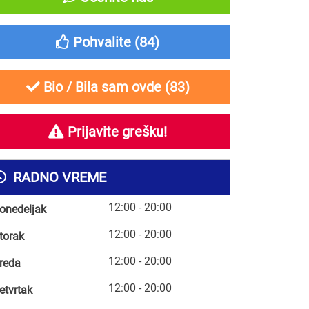
Pohvalite (
84
)
Bio / Bila sam ovde (
83
)
Prijavite grešku!
RADNO VREME
12:00 - 20:00
onedeljak
12:00 - 20:00
torak
12:00 - 20:00
reda
12:00 - 20:00
etvrtak