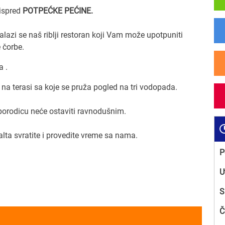
 ispred
POTPEĆKE PEĆINE.
alazi se naš riblji restoran koji Vam može upotpuniti
e čorbe.
a .
na terasi sa koje se pruža pogled na tri vodopada.
 porodicu neće ostaviti ravnodušnim.
alta svratite i provedite vreme sa nama.
P
U
S
Č