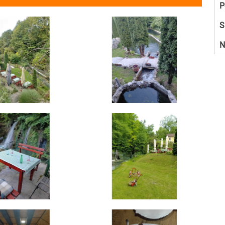
P
S
N