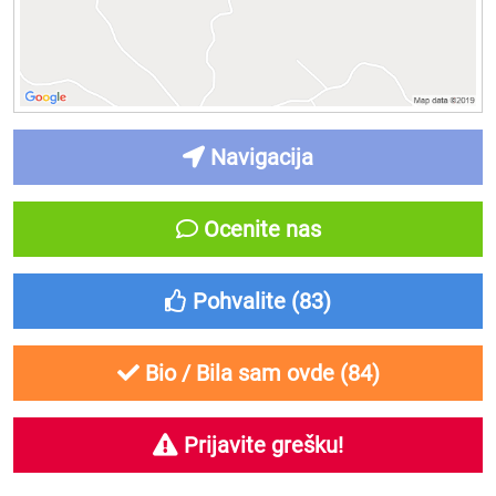
Navigacija
Ocenite nas
Pohvalite (
83
)
Bio / Bila sam ovde (
84
)
Prijavite grešku!