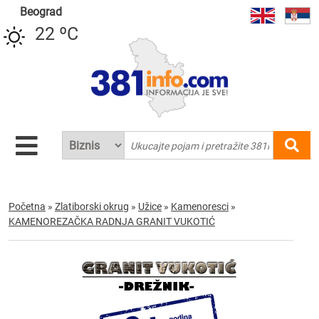
Beograd
22 ºC
Početna
»
Zlatiborski okrug
»
Užice
»
Kamenoresci
»
KAMENOREZAČKA RADNJA GRANIT VUKOTIĆ