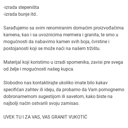
-izrada stepeništa
-izrada bunje itd..
Sarađujemo sa svim renomiranim domaćim proizvođačima
kamena, kao i sa uvoznicima mermera i granita, te smo u
mogućnosti da nabavimo kamen svih boja, čvrstine i
postojanosti koji se može naći na našem tržištu.
Materijal koji koristimo u izradi spomenika, zavisi pre svega
od želje i mogućnosti našeg kupca.
Slobodno nas kontaktirajte ukoliko imate bilo kakav
specifičan zahtev ili ideju, da probamo da Vam pomognemo
dobronamernom sugestijom ili savetom, kako biste na
najbolji način ostvarili svoju zamisao.
UVEK TU I ZA VAS, VAS GRANIT VUKOTIĆ