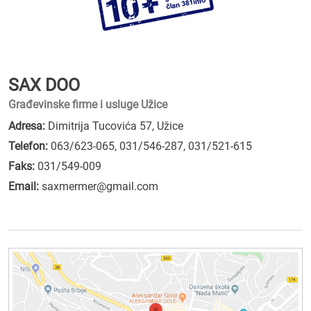
SAX DOO
Građevinske firme i usluge Užice
Adresa:
Dimitrija Tucovića 57, Užice
Telefon:
063/623-065
,
031/546-287
,
031/521-615
Faks:
031/549-009
Email:
saxmermer@gmail.com