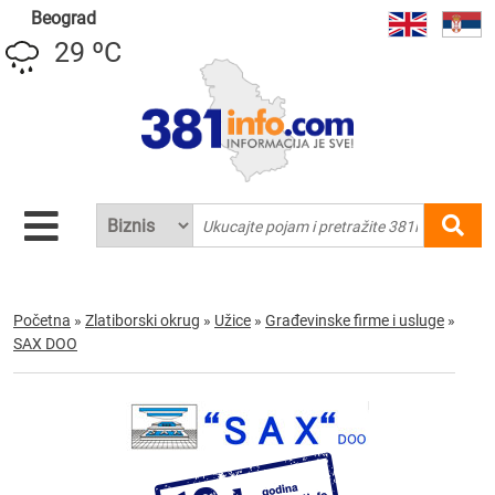
Beograd
29 ºC
Početna
»
Zlatiborski okrug
»
Užice
»
Građevinske firme i usluge
»
SAX DOO