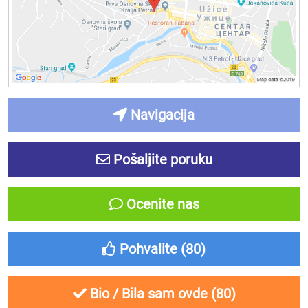
Navigacija
Pošaljite poruku
Ocenite nas
Pohvalite (
80
)
Bio / Bila sam ovde (
80
)