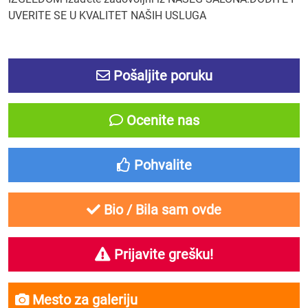
UVERITE SE U KVALITET NAŠIH USLUGA
Pošaljite poruku
Ocenite nas
Pohvalite
Bio / Bila sam ovde
Prijavite grešku!
Mesto za galeriju