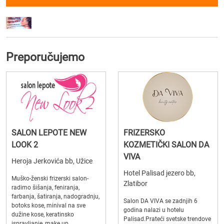
Preporučujemo
SALON LEPOTE NEW
FRIZERSKO
LOOK 2
KOZMETIČKI SALON DA
VIVA
Heroja Jerkovića bb, Užice
Hotel Palisad jezero bb,
Muško-ženski frizerski salon-
Zlatibor
radimo šišanja, feniranja,
farbanja, šatiranja, nadogradnju,
Salon DA VIVA se zadnjih 6
botoks kose, minival na sve
godina nalazi u hotelu
dužine kose, keratinsko
Palisad.Prateći svetske trendove
ispravljanje, make up,