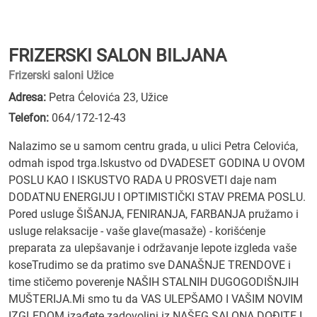
FRIZERSKI SALON BILJANA
Frizerski saloni Užice
Adresa:
Petra Ćelovića 23, Užice
Telefon:
064/172-12-43
Nalazimo se u samom centru grada, u ulici Petra Celovića,
odmah ispod trga.Iskustvo od DVADESET GODINA U OVOM
POSLU KAO I ISKUSTVO RADA U PROSVETI daje nam
DODATNU ENERGIJU I OPTIMISTIČKI STAV PREMA POSLU.
Pored usluge ŠIŠANJA, FENIRANJA, FARBANJA pružamo i
usluge relaksacije - vaše glave(masaže) - korišćenje
preparata za ulepšavanje i održavanje lepote izgleda vaše
koseTrudimo se da pratimo sve DANAŠNJE TRENDOVE i
time stičemo poverenje NAŠIH STALNIH DUGOGODIŠNJIH
MUŠTERIJA.Mi smo tu da VAS ULEPŠAMO I VAŠIM NOVIM
IZGLEDOM izađete zadovoljni iz NAŠEG SALONA.DOĐITE I