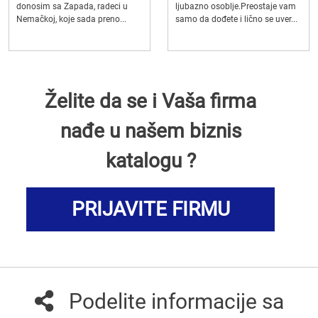
donosim sa Zapada, radeci u
ljubazno osoblje.Preostaje vam
Nemačkoj, koje sada preno...
samo da dođete i lično se uver...
Želite da se i Vaša firma
nađe u našem biznis
katalogu ?
PRIJAVITE FIRMU
Podelite informacije sa