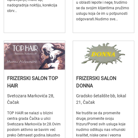
u oblasti lepote i nege, trudimo
nadogradnja noktiju, korekcija
se da svojim klijentima pružimo
obrv...
uslugu koja će im u potpunosti
odgovarati.Nudimo sve...
FRIZERSKI SALON TOP
FRIZERSKI SALON
HAIR
DONNA
Svetozara Markovića 28,
Gradsko šetalište bb, lokal
Čačak
21, Čačak
TOP HAIR se nalazi u blizini
Ne trudite se da promenite
centra grada Čačka u ulici
druge, promenite svoju
Svetozara Markovića br.28.Ovim
frizuru!Pored svih usluga koje
poslom aktivno se bavim već
nudimo odlikuju nas vrhunski
preko četrnaest godina.Iskustvo
kvalitet, niske cene i veoma