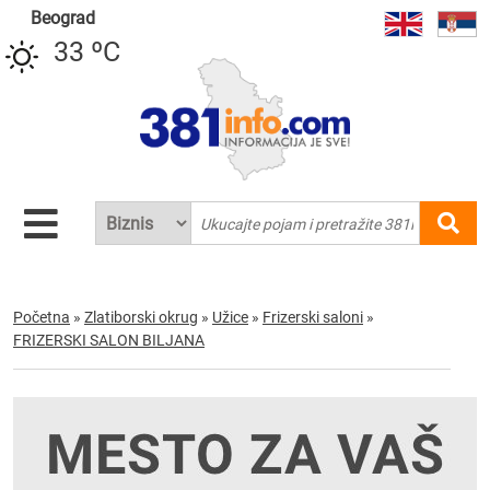
Beograd
33 ºC
Početna
»
Zlatiborski okrug
»
Užice
»
Frizerski saloni
»
FRIZERSKI SALON BILJANA