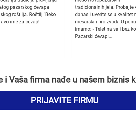
atog pazarskog ćevapa i
tradicionalnih jela. Probajte 
skog roštilja. Roštilj "Beko
danas i uverite se u kvalitet 
Pravo ime za ćevap!
mesarskih proizvoda.U ponu
imamo: - Teletina sa i bez ko
Pazarski ćevapi...
se i Vaša firma nađe u našem biznis k
PRIJAVITE FIRMU