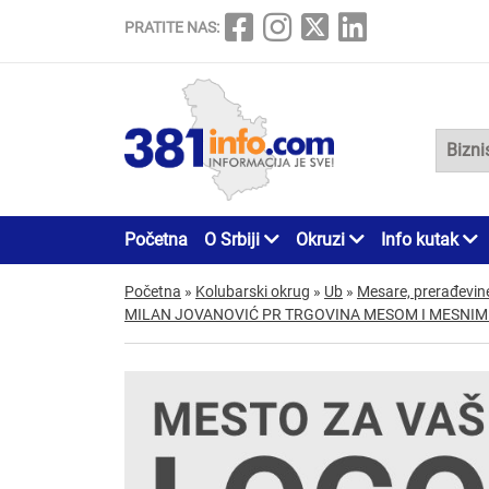
PRATITE NAS:
Početna
O Srbiji
Okruzi
Info kutak
Početna
»
Kolubarski okrug
»
Ub
»
Mesare, prerađevin
MILAN JOVANOVIĆ PR TRGOVINA MESOM I MESNI