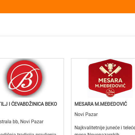
ILJ I ĆEVABDŽINICA BEKO
MESARA M.MEĐEDOVIĆ
Novi Pazar
trala bb, Novi Pazar
Najkvalitetnije juneće i teleć
odišnja tradicija pravljenja
meso Novopazarskih