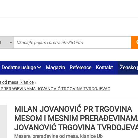
Dodatne usluge
Magazin
Reference
Kontakt
Žensko 
e od mesa, klanice
»
M PRERAĐEVINAMA JOVANOVIĆ TRGOVINA TVRDOJEVAC
MILAN JOVANOVIĆ PR TRGOVINA
MESOM I MESNIM PRERAĐEVINAM
JOVANOVIĆ TRGOVINA TVRDOJEV
Mesare, prerađevine od mesa, klanice Ub