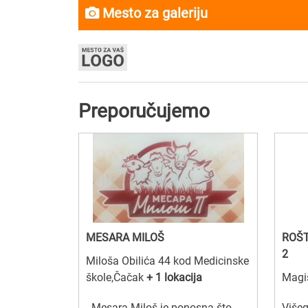
Mesto za galeriju
Preporučujemo
MESARA MILOŠ
ROŠT
2
Miloša Obilića 44 kod Medicinske
škole,Čačak
+ 1 lokacija
Magis
Mesara Miloš je ponosna što
Višeg