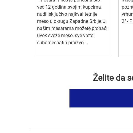
već 12 godina svojim kupcima
pozn
nudi isključivo najkvalitetnije
vrhun
meso u okrugu Zapadne Srbije.U
2" - 
našim mesarama možete pronaći
uvek sveže meso, sve vrste
suhomesnatih proizvo...
Želite da 