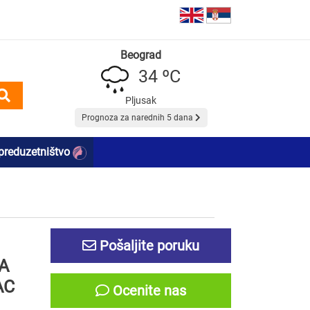
Beograd
34 ºC
Pljusak
Prognoza za narednih 5 dana
preduzetništvo
Pošaljite poruku
A
AC
Ocenite nas