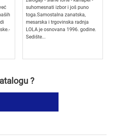
već
suhomesnati izbor i još puno
naših
toga.Samostalna zanatska,
di
mesarska i trgovinska radnja
ske.-
LOLA je osnovana 1996. godine.
Sedište...
atalogu ?