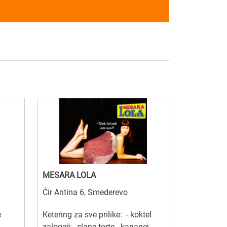
MESARA LOLA
Ćir Antina 6, Smederevo
e
Ketering za sve prilike: - koktel
zalogaji - slane torte - kanapei -