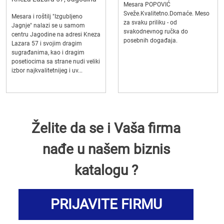
Mesara POPOVIĆ
Sveže.Kvalitetno.Domaće. Meso
Mesara i roštilj "Izgubljeno
za svaku priliku - od
Jagnje" nalazi se u samom
svakodnevnog ručka do
centru Jagodine na adresi Kneza
posebnih događaja.
Lazara 57 i svojim dragim
sugrađanima, kao i dragim
posetiocima sa strane nudi veliki
izbor najkvalitetnijeg i uv...
Želite da se i Vaša firma
nađe u našem biznis
katalogu ?
PRIJAVITE FIRMU