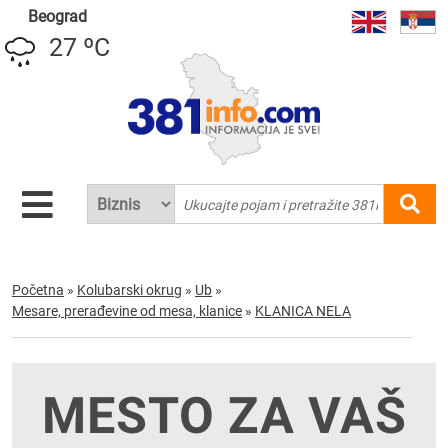
Beograd
27 ºC
Početna
»
Kolubarski okrug
»
Ub
»
Mesare, prerađevine od mesa, klanice
»
KLANICA NELA