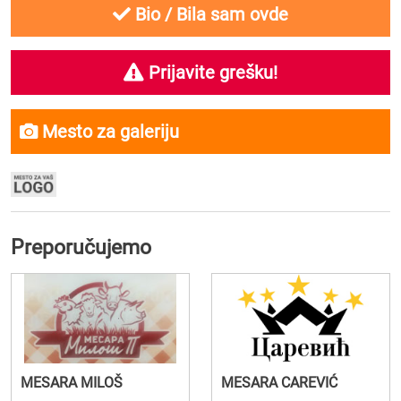
Bio / Bila sam ovde
Prijavite grešku!
Mesto za galeriju
Preporučujemo
MESARA MILOŠ
MESARA CAREVIĆ