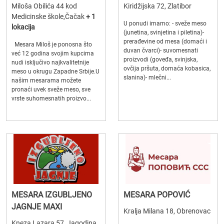
Miloša Obilića 44 kod
Kiridžijska 72, Zlatibor
Medicinske škole,Čačak
+ 1
U ponudi imamo: - sveže meso
lokacija
(junetina, svinjetina i piletina)-
prerađevine od mesa (domaći i
Mesara Miloš je ponosna što
duvan čvarci)- suvomesnati
već 12 godina svojim kupcima
proizvodi (goveđa, svinjska,
nudi isključivo najkvalitetnije
ovčija pršuta, domaća kobasica,
meso u okrugu Zapadne Srbije.U
slanina)- mlečni...
našim mesarama možete
pronaći uvek sveže meso, sve
vrste suhomesnatih proizvo...
MESARA IZGUBLJENO
MESARA POPOVIĆ
JAGNJE MAXI
Kralja Milana 18, Obrenovac
Kneza Lazara 57, Jagodina