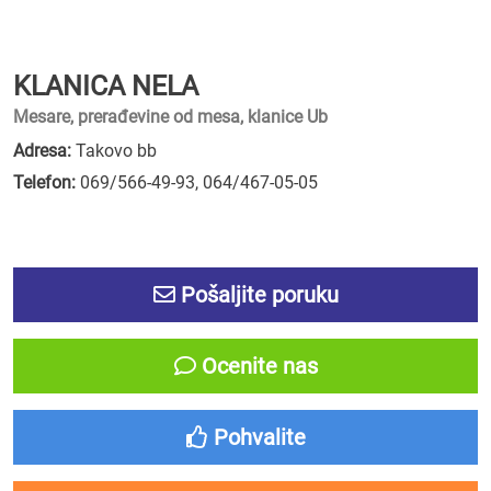
KLANICA NELA
Mesare, prerađevine od mesa, klanice Ub
Adresa:
Takovo bb
Telefon:
069/566-49-93
,
064/467-05-05
Pošaljite poruku
Ocenite nas
Pohvalite