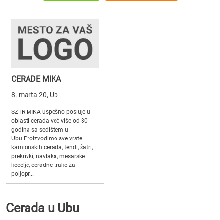
CERADE MIKA
8. marta 20, Ub
SZTR MIKA uspešno posluje u
oblasti cerada već više od 30
godina sa sedištem u
Ubu.Proizvodimo sve vrste
kamionskih cerada, tendi, šatri,
prekrivki, navlaka, mesarske
kecelje, ceradne trake za
poljopr...
Cerada u Ubu