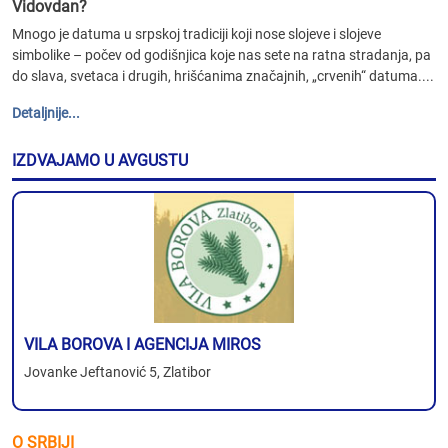
Vidovdan?
Mnogo je datuma u srpskoj tradiciji koji nose slojeve i slojeve
simbolike – počev od godišnjica koje nas sete na ratna stradanja, pa
do slava, svetaca i drugih, hrišćanima značajnih, „crvenih“ datuma....
Detaljnije...
IZDVAJAMO U AVGUSTU
VILA BOROVA I AGENCIJA MIROS
Jovanke Jeftanović 5, Zlatibor
O SRBIJI