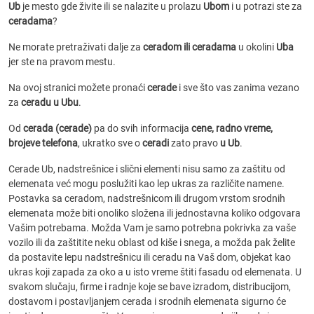
Ub
je mesto gde živite ili se nalazite u prolazu
Ubom
i u potrazi ste za
ceradama
?
Ne morate pretraživati dalje za
ceradom ili ceradama
u okolini
Uba
jer ste na pravom mestu.
Na ovoj stranici možete pronaći
cerade
i sve što vas zanima vezano
za
ceradu u Ubu
.
Od
cerada (cerade)
pa do svih informacija
cene, radno vreme,
brojeve telefona
, ukratko sve o
ceradi
zato pravo
u Ub
.
Cerade Ub, nadstrešnice i slični elementi nisu samo za zaštitu od
elemenata već mogu poslužiti kao lep ukras za različite namene.
Postavka sa ceradom, nadstrešnicom ili drugom vrstom srodnih
elemenata može biti onoliko složena ili jednostavna koliko odgovara
Vašim potrebama. Možda Vam je samo potrebna pokrivka za vaše
vozilo ili da zaštitite neku oblast od kiše i snega, a možda pak želite
da postavite lepu nadstrešnicu ili ceradu na Vaš dom, objekat kao
ukras koji zapada za oko a u isto vreme štiti fasadu od elemenata. U
svakom slučaju, firme i radnje koje se bave izradom, distribucijom,
dostavom i postavljanjem cerada i srodnih elemenata sigurno će