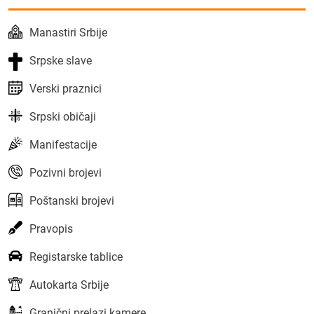
Manastiri Srbije
Srpske slave
Verski praznici
Srpski običaji
Manifestacije
Pozivni brojevi
Poštanski brojevi
Pravopis
Registarske tablice
Autokarta Srbije
Granični prelazi kamere