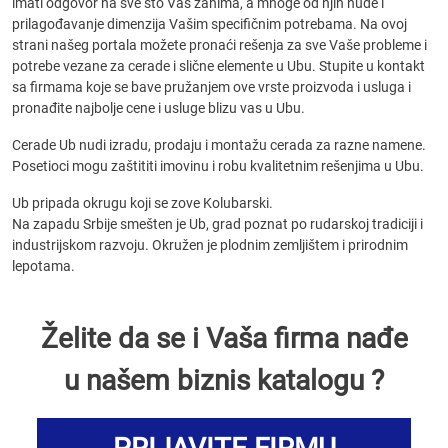
imati odgovor na sve što Vas zanima, a mnoge od njih nude i
prilagođavanje dimenzija Vašim specifičnim potrebama. Na ovoj
strani našeg portala možete pronaći rešenja za sve Vaše probleme i
potrebe vezane za cerade i slične elemente u Ubu. Stupite u kontakt
sa firmama koje se bave pružanjem ove vrste proizvoda i usluga i
pronađite najbolje cene i usluge blizu vas u Ubu.
Cerade Ub nudi izradu, prodaju i montažu cerada za razne namene.
Posetioci mogu zaštititi imovinu i robu kvalitetnim rešenjima u Ubu.
Ub pripada okrugu koji se zove Kolubarski.
Na zapadu Srbije smešten je Ub, grad poznat po rudarskoj tradiciji i
industrijskom razvoju. Okružen je plodnim zemljištem i prirodnim
lepotama.
Želite da se i Vaša firma nađe
u našem biznis katalogu ?