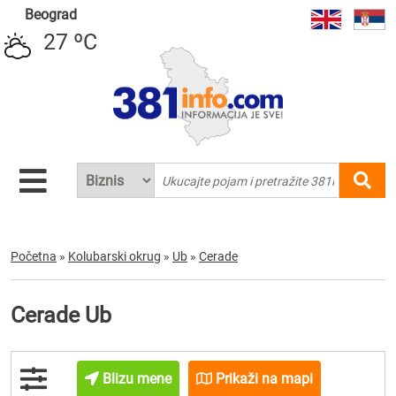
Beograd
27 ºC
Početna
»
Kolubarski okrug
»
Ub
»
Cerade
Cerade Ub
Blizu mene
Prikaži na mapi