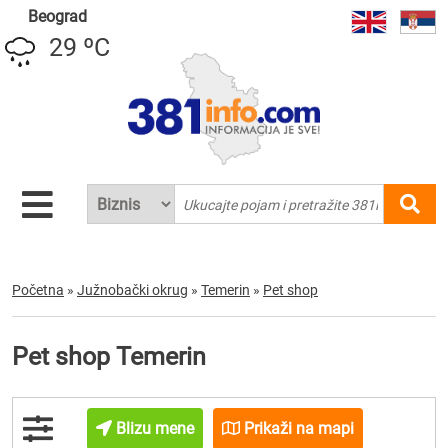
Beograd
29 ºC
Početna
»
Južnobački okrug
»
Temerin
»
Pet shop
Pet shop Temerin
Blizu mene
Prikaži na mapi