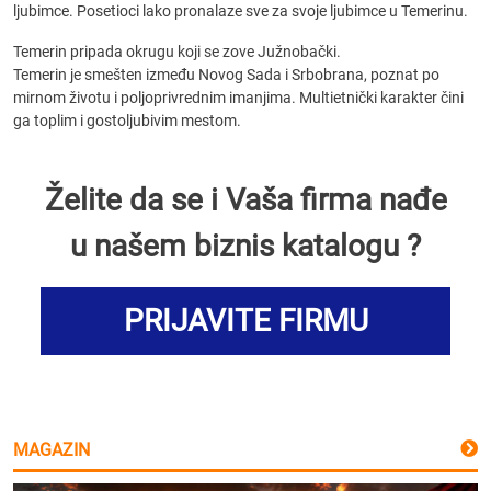
ljubimce. Posetioci lako pronalaze sve za svoje ljubimce u Temerinu.
Temerin pripada okrugu koji se zove Južnobački.
Temerin je smešten između Novog Sada i Srbobrana, poznat po
mirnom životu i poljoprivrednim imanjima. Multietnički karakter čini
ga toplim i gostoljubivim mestom.
Želite da se i Vaša firma nađe
u našem biznis katalogu ?
PRIJAVITE FIRMU
MAGAZIN