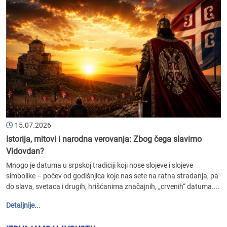
15.07.2026
Istorija, mitovi i narodna verovanja: Zbog čega slavimo
Vidovdan?
Mnogo je datuma u srpskoj tradiciji koji nose slojeve i slojeve
simbolike – počev od godišnjica koje nas sete na ratna stradanja, pa
do slava, svetaca i drugih, hrišćanima značajnih, „crvenih“ datuma....
Detaljnije...