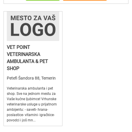
VET POINT
VETERINARSKA
AMBULANTA & PET
SHOP
Petefi Šandora 88, Temerin
Veterinarska ambulanta i pet
shop. Sve na jednom mestu za
Vaše kućne ljubimce! Vrhunske
veterinarske usluge u prijatnom
ambijentu: - saveti- hrana-
poslastice- vitamini- igračkice-
povodci i još mn...