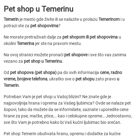
Pet shop u Temerinu
Temerin
je mesto gde živite ili se nalazite u prolazu
Temerinom
i u
potrazi ste za
pet shopovima
?
Ne morate pretraživati dalje za
pet shopom ili pet shopovima
u
okolini
Temerina
jer ste na pravom mestu.
Na ovoj stranici možete pronaći
pet shopove
i sve što vas zanima
vezano za
pet shop u Temerinu
.
Od
pet shopova (pet shopa)
pa do svih informacija
cene, radno
vreme, brojeve telefona
, ukratko sve o
pet shopu
zato pravo
u
Temerin
.
Potreban Vam je pet shop u Vašoj blizini? Ne znate gde je
najpovoljnija hrana i oprema za Vašeg ljubimca? Ovde se nalaze pet
šopovi, tako da možete da se informišete, saznate i uporedite cene
hrane za pse, mačke, ptice,… kao i celokupne opreme… Jednostavno,
sve što Vam je potrebno kako bi Vaš kućni ljubimac bio srećan.
Pet shop Temerin obuhvata hranu, opremu i dodatke za kućne