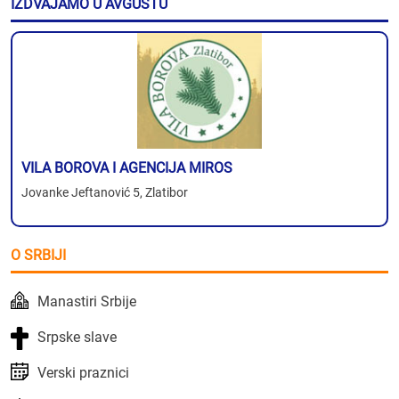
IZDVAJAMO U AVGUSTU
VILA BOROVA I AGENCIJA MIROS
Jovanke Jeftanović 5, Zlatibor
O SRBIJI
Manastiri Srbije
Srpske slave
Verski praznici