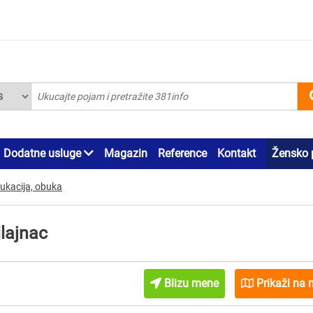
Dodatne usluge
Magazin
Reference
Kontakt
Žensko 
dukacija, obuka
ilajnac
Blizu mene
Prikaži na 