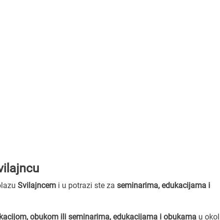
vilajncu
rolazu
Svilajncem
i u potrazi ste za
seminarima, edukacijama i
kacijom, obukom ili seminarima, edukacijama i obukama
u okol