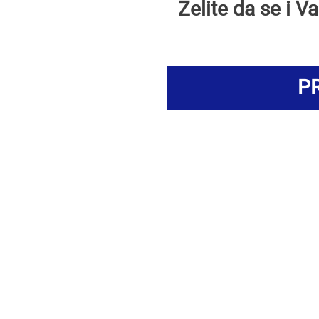
Želite da se i 
PR