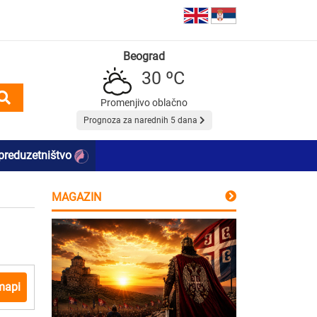
Beograd
30 ºC
Promenjivo oblačno
Prognoza za narednih 5 dana
preduzetništvo
MAGAZIN
mapi