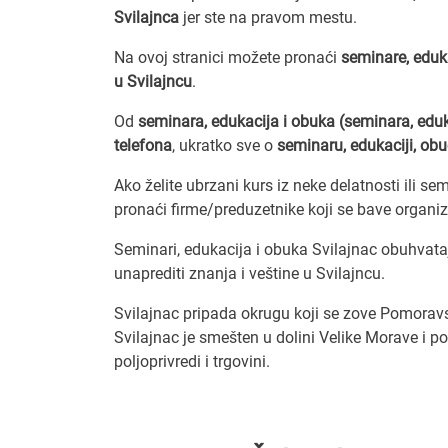
Svilajnca
jer ste na pravom mestu.
Na ovoj stranici možete pronaći
seminare, eduk
u Svilajncu
.
Od
seminara, edukacija i obuka (seminara, eduk
telefona
, ukratko sve o
seminaru, edukaciji, obu
Ako želite ubrzani kurs iz neke delatnosti ili s
pronaći firme/preduzetnike koji se bave organi
Seminari, edukacija i obuka Svilajnac obuhvata
unaprediti znanja i veštine u Svilajncu.
Svilajnac pripada okrugu koji se zove Pomoravs
Svilajnac je smešten u dolini Velike Morave i p
poljoprivredi i trgovini.