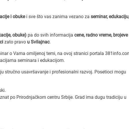
acije i obuke
i sve što vas zanima vezano za
seminar, edukaciju
acije, obuke)
pa do svih informacija
cene, radno vreme, brojeve
ci
zato pravo
u Svilajnac
.
eminar o Vama omiljenoj temi, na ovoj stranici portala 381info.co
zacijama seminara i edukacijom.
ju stručno usavršavanje i profesionalni razvoj. Posetioci mogu
ki.
oznat po Prirodnjačkom centru Srbije. Grad ima dugu tradiciju u