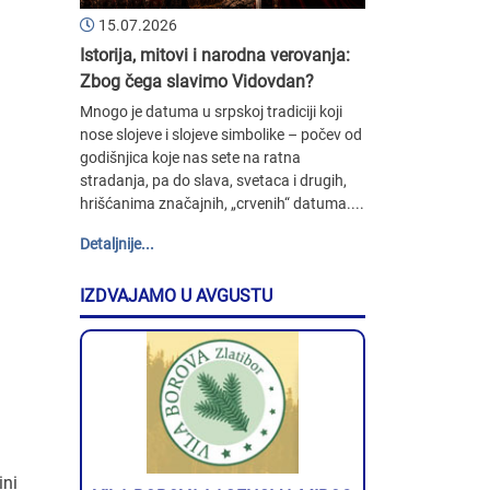
15.07.2026
Istorija, mitovi i narodna verovanja:
Zbog čega slavimo Vidovdan?
Mnogo je datuma u srpskoj tradiciji koji
nose slojeve i slojeve simbolike – počev od
godišnjica koje nas sete na ratna
stradanja, pa do slava, svetaca i drugih,
hrišćanima značajnih, „crvenih“ datuma....
Detaljnije...
IZDVAJAMO U AVGUSTU
ini