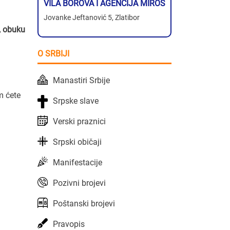
VILA BOROVA I AGENCIJA MIROS
Jovanke Jeftanović 5, Zlatibor
, obuku
O SRBIJI
Manastiri Srbije
m ćete
Srpske slave
Verski praznici
Srpski običaji
Manifestacije
Pozivni brojevi
Poštanski brojevi
Pravopis