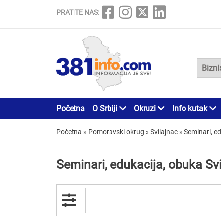
PRATITE NAS:
Početna
O Srbiji
Okruzi
Info kutak
Početna
»
Pomoravski okrug
»
Svilajnac
»
Seminari, e
Seminari, edukacija, obuka Sv