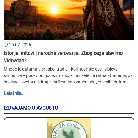
15.07.2026
Istorija, mitovi i narodna verovanja: Zbog čega slavimo
Vidovdan?
Mnogo je datuma u srpskoj tradiciji koji nose slojeve i slojeve
simbolike – počev od godišnjica koje nas sete na ratna stradanja, pa
do slava, svetaca i drugih, hrišćanima značajnih, „crvenih“ datuma....
Detaljnije...
IZDVAJAMO U AVGUSTU