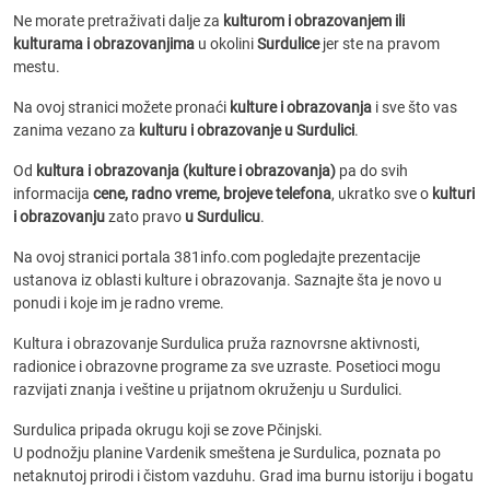
Ne morate pretraživati dalje za
kulturom i obrazovanjem ili
kulturama i obrazovanjima
u okolini
Surdulice
jer ste na pravom
mestu.
Na ovoj stranici možete pronaći
kulture i obrazovanja
i sve što vas
zanima vezano za
kulturu i obrazovanje u Surdulici
.
Od
kultura i obrazovanja (kulture i obrazovanja)
pa do svih
informacija
cene, radno vreme, brojeve telefona
, ukratko sve o
kulturi
i obrazovanju
zato pravo
u Surdulicu
.
Na ovoj stranici portala 381info.com pogledajte prezentacije
ustanova iz oblasti kulture i obrazovanja. Saznajte šta je novo u
ponudi i koje im je radno vreme.
Kultura i obrazovanje Surdulica pruža raznovrsne aktivnosti,
radionice i obrazovne programe za sve uzraste. Posetioci mogu
razvijati znanja i veštine u prijatnom okruženju u Surdulici.
Surdulica pripada okrugu koji se zove Pčinjski.
U podnožju planine Vardenik smeštena je Surdulica, poznata po
netaknutoj prirodi i čistom vazduhu. Grad ima burnu istoriju i bogatu