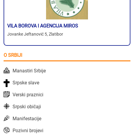
VILA BOROVA I AGENCIJA MIROS
Jovanke Jeftanović 5, Zlatibor
O SRBIJI
Manastiri Srbije
Srpske slave
Verski praznici
Srpski običaji
Manifestacije
Pozivni brojevi