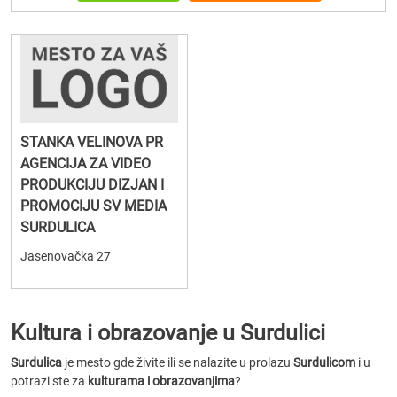
STANKA VELINOVA PR
AGENCIJA ZA VIDEO
PRODUKCIJU DIZJAN I
PROMOCIJU SV MEDIA
SURDULICA
Jasenovačka 27
Kultura i obrazovanje u Surdulici
Surdulica
je mesto gde živite ili se nalazite u prolazu
Surdulicom
i u
potrazi ste za
kulturama i obrazovanjima
?