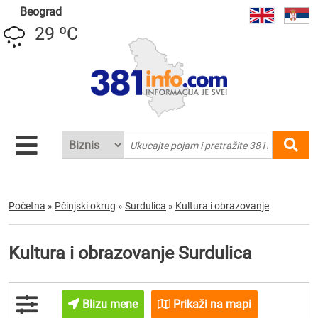
Beograd
29 ºC
Početna
»
Pčinjski okrug
»
Surdulica
»
Kultura i obrazovanje
Kultura i obrazovanje Surdulica
Blizu mene
Prikaži na mapi