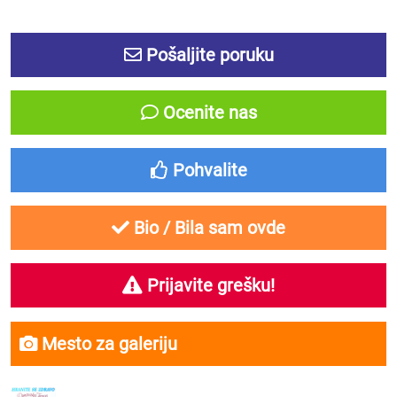
Pošaljite poruku
Ocenite nas
Pohvalite
Bio / Bila sam ovde
Prijavite grešku!
Mesto za galeriju