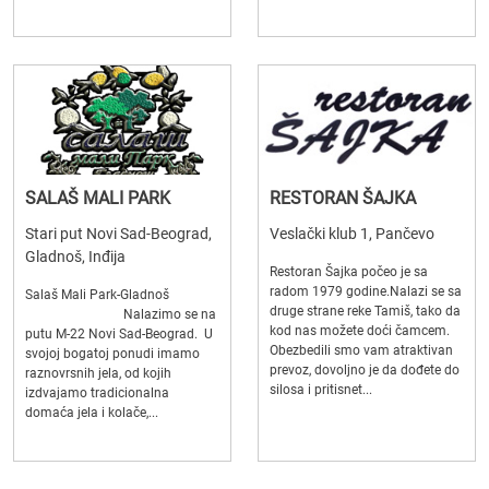
SALAŠ MALI PARK
RESTORAN ŠAJKA
Stari put Novi Sad-Beograd,
Veslački klub 1, Pančevo
Gladnoš, Inđija
Restoran Šajka počeo je sa
radom 1979 godine.Nalazi se sa
Salaš Mali Park-Gladnoš
druge strane reke Tamiš, tako da
Nalazimo se na
kod nas možete doći čamcem.
putu M-22 Novi Sad-Beograd. U
Obezbedili smo vam atraktivan
svojoj bogatoj ponudi imamo
prevoz, dovoljno je da dođete do
raznovrsnih jela, od kojih
silosa i pritisnet...
izdvajamo tradicionalna
domaća jela i kolače,...