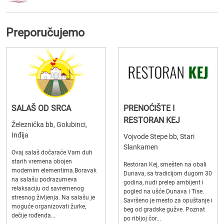
Preporučujemo
SALAŠ OD SRCA
PRENOĆIŠTE I
RESTORAN KEJ
Železnička bb, Golubinci,
Inđija
Vojvode Stepe bb, Stari
Slankamen
Ovaj salaš dočaraće Vam duh
starih vremena obojen
Restoran Kej, smešten na obali
modernim elementima.Boravak
Dunava, sa tradicijom dugom 30
na salašu podrazumeva
godina, nudi prelep ambijent i
relaksaciju od savremenog
pogled na ušće Dunava i Tise.
stresnog življenja. Na salašu je
Savršeno je mesto za opuštanje i
moguće organizovati žurke,
beg od gradske gužve. Poznat
dečije rođenda...
po ribljoj čor...