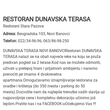
RESTORAN DUNAVSKA TERASA
Restorani Stara Pazova
Adresa:
Beogradska 103, Novi Banovci
Telefon:
022/34-96-96
,
063/86-98-250
DUNAVSKA TERASA NOVI BANOVCIRestoran DUNAVSKA
TERASA nalazi se na obali najveće reke na koju se pruža
predivan pogled sa 2 terase.Kod nas se možete odmoriti,
uživati u prelepoj hrani i prijatnom ambijentu i naravno
prenoćiti jer imamo 4 dvokrevetna
apartmana.Omogućavamo iznajmljivanje restorana za
svadbe i krštenja (do 350 mesta i parking do 50
mesta).Dozvolite nam da najlepše trenutke vaših slavlja uz
najpovoljnije cene i kompletnu dekoraciju učinimo još
lepšim.Pratite nas i na FACEBOOK-uOčekujemo Vas !!!