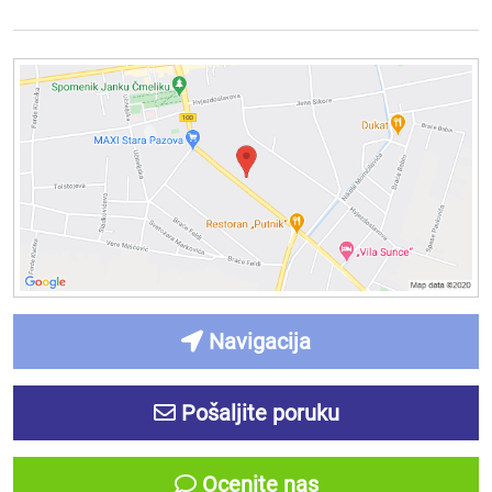
Navigacija
Pošaljite poruku
Ocenite nas