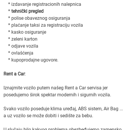
* izdavanje registracionih nalepnica
*
tehnički pregled
* polise obaveznog osiguranja
* plaćanje taksi za registraciju vozila
* kasko osiguranje
* zeleni karton
* odjave vozila
* ovlašćenja
* kupoprodajne ugovore.
Rent a Car
:
Iznajmite vozilo putem našeg Rent a Car servisa jer
posedujemo širok spektar modernih i sigurnih vozila.
Svako vozilo poseduje klima uređaj, ABS sistem, Air Bag ...
a uz vozilo se može dobiti i sedište za bebu.
U slučaju bilo kakvog problema obezbeđujemo zamensko