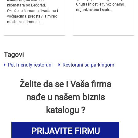
Unutrašnjost je funkcionalno
kilometara od Beograd.
organizovana i sadr...
Okruženo šumama, livadama i
voćnjacima, predstavlja mirno
mesto za odmor da...
Tagovi
Pet friendly restorani
Restorani sa parkingom
Želite da se i Vaša firma
nađe u našem biznis
katalogu ?
PRIJAVITE FIRMU