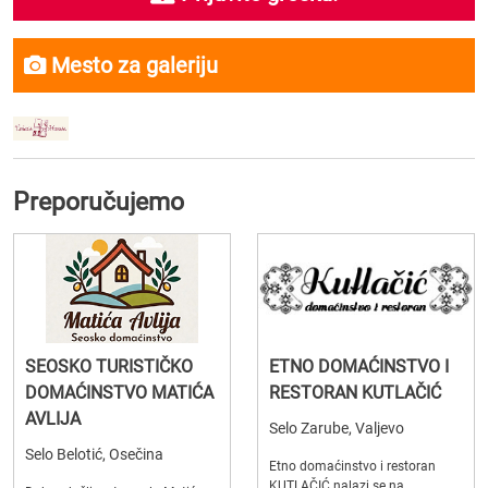
Mesto za galeriju
Preporučujemo
SEOSKO TURISTIČKO
ETNO DOMAĆINSTVO I
DOMAĆINSTVO MATIĆA
RESTORAN KUTLAČIĆ
AVLIJA
Selo Zarube, Valjevo
Selo Belotić, Osečina
Etno domaćinstvo i restoran
KUTLAČIĆ nalazi se na