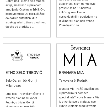
Dobro došli u etno selo Matića
udaljenosti 6 km od Valjeva i
avlija, smešteno u prelepom
prostire se na 15 hektara
ambijentu Osečine u Srbiji. Ovo
idiličnog krajolika sa
je pravo mesto za sve koji žele
nesvakidašnjim pogledom na
da dožive autentični duh
Divčibarski planinski venac.
srpskog sela i uživaju u odmoru
Posedujemo če...
daleko od gradske g...
ETNO SELO TRBOVIĆ
BRVNARA MIA
Selo Ozrem bb, Gornji
Takovska 6, Rudnik
Milanovac
Brvnara Mia Tražiš savršen beg
u prirodu,mir i domaće
Etno selo Trbović smešteno je
specijalitete? Nova brvnara Mia
između planina Suvobor i
je otvorila svoja vrata za sve
Rudnik, u blizini Gornji
ljubitelje planinskog uživanja.
Milanovac, na oko 100