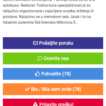
autobusa. Restoran Tošina kuća specijalizovan je za
isključivo organizovane i najavljene svadbe, krštenja ili
proslave. Nalazimo se u sremskom selu Jarak i to na
lokalnim putevime Šid-Sremska Mitrovica-Š...
Pošaljite poruku
Ocenite nas
Pohvalite (
78
)
Bio / Bila sam ovde (
78
)
Prijavite grešku!