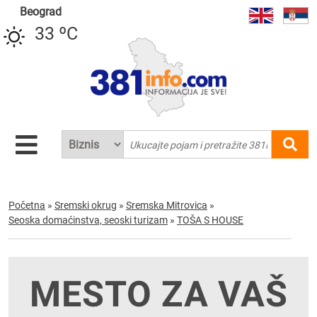
Beograd
33 ºC
Početna
»
Sremski okrug
»
Sremska Mitrovica
»
Seoska domaćinstva, seoski turizam
»
TOŠA S HOUSE