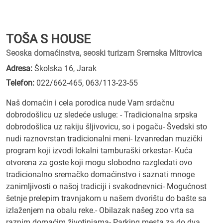
TOŠA S HOUSE
Seoska domaćinstva, seoski turizam Sremska Mitrovica
Adresa:
Školska 16, Jarak
Telefon:
022/662-465
,
063/113-23-55
Naš domaćin i cela porodica nude Vam srdačnu
dobrodošlicu uz sledeće usluge: - Tradicionalna srpska
dobrodošlica uz rakiju šljivovicu, so i pogaču- Švedski sto
nudi raznovrstan tradicionalni meni- Izvanredan muzički
program koji izvodi lokalni tamburaški orkestar- Kuća
otvorena za goste koji mogu slobodno razgledati ovo
tradicionalno sremačko domaćinstvo i saznati mnoge
zanimljivosti o našoj tradiciji i svakodnevnici- Mogućnost
šetnje prelepim travnjakom u našem dvorištu do bašte sa
izlaženjem na obalu reke.- Obilazak našeg zoo vrta sa
raznim domaćim životinjama- Parking mesta za do dva