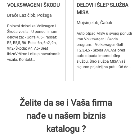
VOLKSWAGEN I ŠKODU
DELOVI I ŠLEP SLUŽBA
MISA
Braće Lazić bb, Požega
Mojsinje bb, Čačak
Polovni delovi za Volksagen i
Škoda vozila.. U ponudi imam
Auto otpad MISA u svojoj ponudi
delove za: - Golfa 4, 5- Passat:
ima Volkswagen i Škoda
B5, B5,5, B6- Polo: 6n, 6n2, 9n,
program: - Volkswagen Golf
9n2- Škoda: A4, A5- Seat
1,2,3,4,5 - Škoda A4, A5Pored
IbizaVršimo i otkup havarisanih
auto otpada imamo i šlep
vozila. Kontakt...
službu. Šlep služba MISA vaš
siguran prijatelj na putu. Od de...
Želite da se i Vaša firma
nađe u našem biznis
katalogu ?