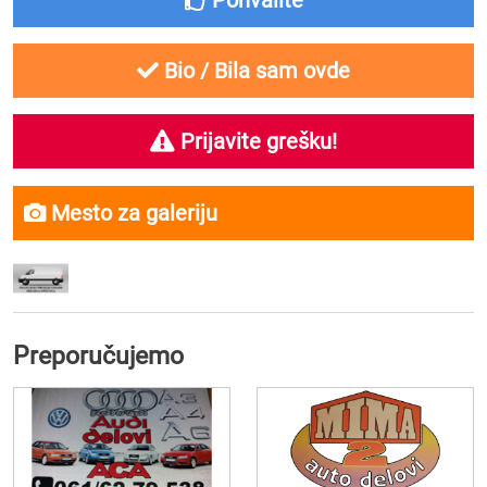
Pohvalite
Bio / Bila sam ovde
Prijavite grešku!
Mesto za galeriju
Preporučujemo