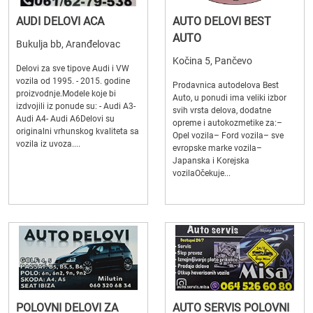
AUDI DELOVI ACA
AUTO DELOVI BEST
AUTO
Bukulja bb, Aranđelovac
Kočina 5, Pančevo
Delovi za sve tipove Audi i VW
vozila od 1995. - 2015. godine
Prodavnica autodelova Best
proizvodnje.Modele koje bi
Auto, u ponudi ima veliki izbor
izdvojili iz ponude su: - Audi A3-
svih vrsta delova, dodatne
Audi A4- Audi A6Delovi su
opreme i autokozmetike za:–
originalni vrhunskog kvaliteta sa
Opel vozila– Ford vozila– sve
vozila iz uvoza....
evropske marke vozila–
Japanska i Korejska
vozilaOčekuje...
POLOVNI DELOVI ZA
AUTO SERVIS POLOVNI