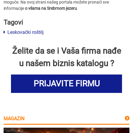
moguće. Na ovoj strani našeg portala možete pronaći sve
informacije
o vilama na Srebrnom jezeru
.
Tagovi
Leskovački roštilj
Želite da se i Vaša firma nađe
u našem biznis katalogu ?
PRIJAVITE FIRMU
MAGAZIN