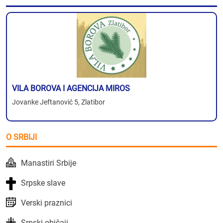
VILA BOROVA I AGENCIJA MIROS
Jovanke Jeftanović 5, Zlatibor
O SRBIJI
Manastiri Srbije
Srpske slave
Verski praznici
Srpski običaji