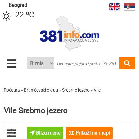
Beograd
22 ºC
Početna
»
Braničevski okrug
»
Srebrno jezero
»
Vile
Vile Srebrno jezero
Blizu mene
Prikaži na mapi