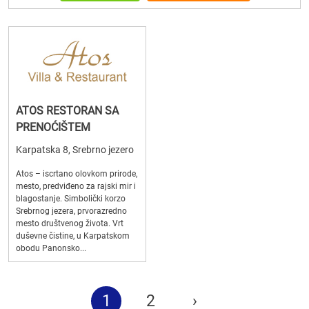
ATOS RESTORAN SA
PRENOĆIŠTEM
Karpatska 8, Srebrno jezero
Atos – iscrtano olovkom prirode,
mesto, predviđeno za rajski mir i
blagostanje. Simbolički korzo
Srebrnog jezera, prvorazredno
mesto društvenog života. Vrt
duševne čistine, u Karpatskom
obodu Panonsko...
1
2
›