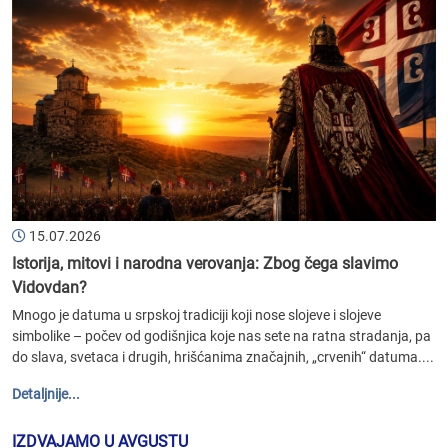
15.07.2026
Istorija, mitovi i narodna verovanja: Zbog čega slavimo
Vidovdan?
Mnogo je datuma u srpskoj tradiciji koji nose slojeve i slojeve
simbolike – počev od godišnjica koje nas sete na ratna stradanja, pa
do slava, svetaca i drugih, hrišćanima značajnih, „crvenih“ datuma....
Detaljnije...
IZDVAJAMO U AVGUSTU