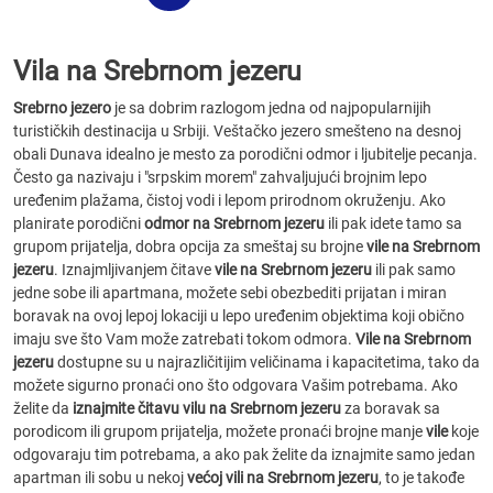
Vila na Srebrnom jezeru
Srebrno jezero
je sa dobrim razlogom jedna od najpopularnijih
turističkih destinacija u Srbiji. Veštačko jezero smešteno na desnoj
obali Dunava idealno je mesto za porodični odmor i ljubitelje pecanja.
Često ga nazivaju i "srpskim morem" zahvaljujući brojnim lepo
uređenim plažama, čistoj vodi i lepom prirodnom okruženju. Ako
planirate porodični
odmor na Srebrnom jezeru
ili pak idete tamo sa
grupom prijatelja, dobra opcija za smeštaj su brojne
vile na Srebrnom
jezeru
. Iznajmljivanjem čitave
vile na Srebrnom jezeru
ili pak samo
jedne sobe ili apartmana, možete sebi obezbediti prijatan i miran
boravak na ovoj lepoj lokaciji u lepo uređenim objektima koji obično
imaju sve što Vam može zatrebati tokom odmora.
Vile na Srebrnom
jezeru
dostupne su u najrazličitijim veličinama i kapacitetima, tako da
možete sigurno pronaći ono što odgovara Vašim potrebama. Ako
želite da
iznajmite čitavu vilu na Srebrnom jezeru
za boravak sa
porodicom ili grupom prijatelja, možete pronaći brojne manje
vile
koje
odgovaraju tim potrebama, a ako pak želite da iznajmite samo jedan
apartman ili sobu u nekoj
većoj vili na Srebrnom jezeru
, to je takođe