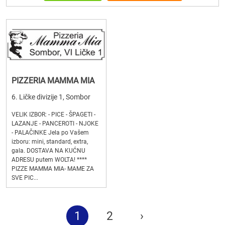
PIZZERIA MAMMA MIA
6. Ličke divizije 1, Sombor
VELIK IZBOR: - PICE - ŠPAGETI -
LAZANJE - PANCEROTI - NJOKE
- PALAČINKE Jela po Vašem
izboru: mini, standard, extra,
gala. DOSTAVA NA KUĆNU
ADRESU putem WOLTA! ****
PIZZE MAMMA MIA- MAME ZA
SVE PIC...
1
2
›