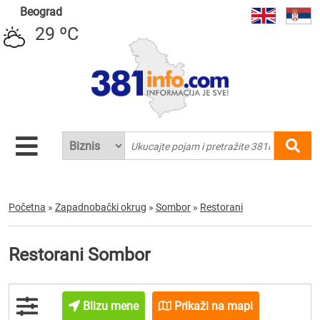
Beograd
29 ºC
Početna
»
Zapadnobački okrug
»
Sombor
»
Restorani
Restorani Sombor
Blizu mene
Prikaži na mapi