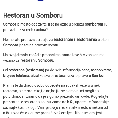
Restoran u Somboru
Sombor
je mesto gde živite ili se nalazite u prolazu
Somborom
i u
potrazi ste za
restoranima
?
Ne morate pretraživati dalje za
restoranom ili restoranima
u okolini
Sombora
jer ste na pravom mestu.
Na ovoj stranici možete pronaći
restorane
i sve što vas zanima
vezano za
restoran u Somboru
.
Od
restorana (restorana)
pa do svih informacija
cene, radno vreme,
brojeve telefona
, ukratko sve o
restoranu
zato pravo
u Sombor
.
Planirate da dragu osobu odvedete na ručak ili večeru u neki
restoran, a ne znate koji je najbolji? Ne bismo ni mi mogli da
potvrdimo, ali znamo da je sigurno prezentovan ovde. Pogledajte
prezentacije restorana koji su Vama najbliži, uporedite fotografije,
saznajte koju uslugu Vam pružaju i rezervišite mesto u nekom od
njih. Ovde ćete sigurno pronaći Vaš omiljeni ili budući omiljeni