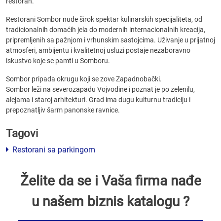
restoran.
Restorani Sombor nude širok spektar kulinarskih specijaliteta, od
tradicionalnih domaćih jela do modernih internacionalnih kreacija,
pripremljenih sa pažnjom i vrhunskim sastojcima. Uživanje u prijatnoj
atmosferi, ambijentu i kvalitetnoj usluzi postaje nezaboravno
iskustvo koje se pamti u Somboru.
Sombor pripada okrugu koji se zove Zapadnobački.
Sombor leži na severozapadu Vojvodine i poznat je po zelenilu,
alejama i staroj arhitekturi. Grad ima dugu kulturnu tradiciju i
prepoznatljiv šarm panonske ravnice.
Tagovi
Restorani sa parkingom
Želite da se i Vaša firma nađe
u našem biznis katalogu ?