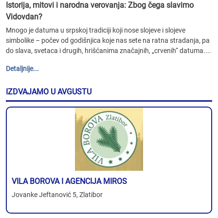
Istorija, mitovi i narodna verovanja: Zbog čega slavimo
Vidovdan?
Mnogo je datuma u srpskoj tradiciji koji nose slojeve i slojeve
simbolike – počev od godišnjica koje nas sete na ratna stradanja, pa
do slava, svetaca i drugih, hrišćanima značajnih, „crvenih“ datuma....
Detaljnije...
IZDVAJAMO U AVGUSTU
VILA BOROVA I AGENCIJA MIROS
Jovanke Jeftanović 5, Zlatibor