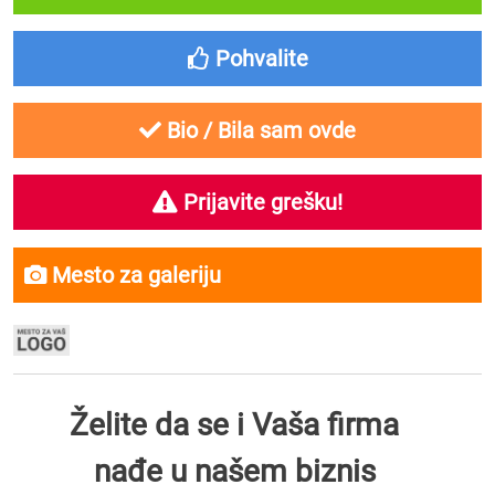
Pohvalite
Bio / Bila sam ovde
Prijavite grešku!
Mesto za galeriju
Želite da se i Vaša firma
nađe u našem biznis