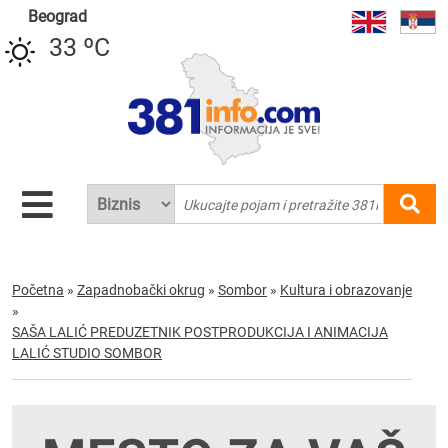
Beograd
33 ºC
Početna
»
Zapadnobački okrug
»
Sombor
»
Kultura i obrazovanje
»
SAŠA LALIĆ PREDUZETNIK POSTPRODUKCIJA I ANIMACIJA
LALIĆ STUDIO SOMBOR