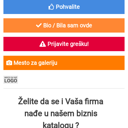
Pohvalite
Bio / Bila sam ovde
Prijavite grešku!
Mesto za galeriju
Želite da se i Vaša firma
nađe u našem biznis
katalogu ?