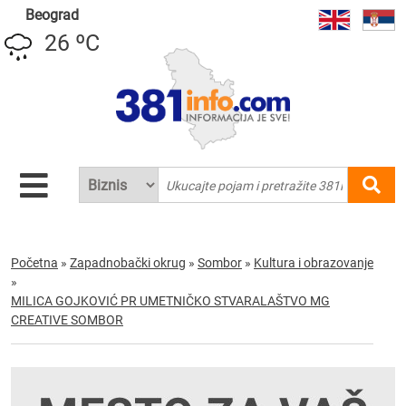
Beograd
26 ºC
Početna
»
Zapadnobački okrug
»
Sombor
»
Kultura i obrazovanje
»
MILICA GOJKOVIĆ PR UMETNIČKO STVARALAŠTVO MG
CREATIVE SOMBOR