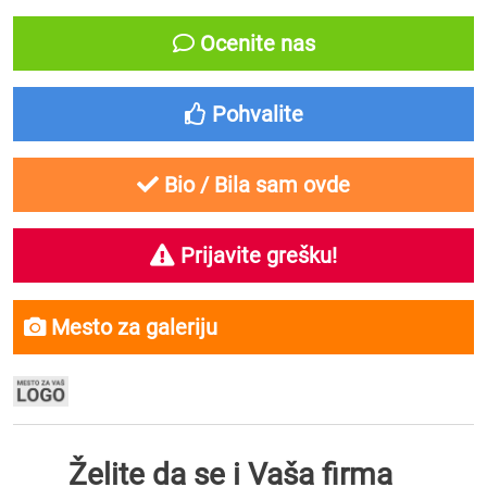
Ocenite nas
Pohvalite
Bio / Bila sam ovde
Prijavite grešku!
Mesto za galeriju
Želite da se i Vaša firma