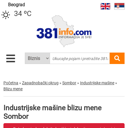
Beograd
34 ºC
Početna
»
Zapadnobački okrug
»
Sombor
»
Industrijske mašine
»
Blizu mene
Industrijske mašine blizu mene
Sombor