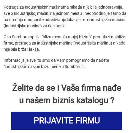
Potraga za industrijskim mašinama nikada nije bila jednostavnija,
sve o industrijskoj mašini na jednom mestu , neophodno je samo da
na uređaju omogućite određivanje lokacije i do industrijskih mašina
(industrijske mašine) za čas posla.
Oko Sombora opcija "blizu mene (u mojoj blizini)" pronalazi najbliže
firme, pretraga za industrijske mašine (industrijsku mašinu) nikada
nije bila brža i lakša.
Informacija je sve, tu smo da Vam pomognemo da nađete
"industrijske mašine blizu mene u Somboru".
Želite da se i Vaša firma nađe
u našem biznis katalogu ?
PRIJAVITE FIRMU