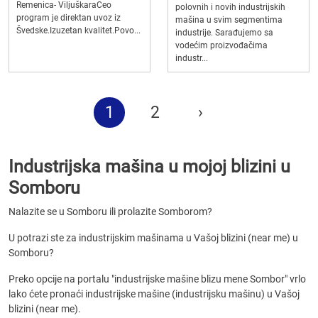
Remenica- ViljuškaraCeo
polovnih i novih industrijskih
program je direktan uvoz iz
mašina u svim segmentima
Švedske.Izuzetan kvalitet.Povo...
industrije. Sarađujemo sa
vodećim proizvođačima
industr...
1
2
›
Industrijska mašina u mojoj blizini u
Somboru
Nalazite se u Somboru ili prolazite Somborom?
U potrazi ste za industrijskim mašinama u Vašoj blizini (near me) u
Somboru?
Preko opcije na portalu "industrijske mašine blizu mene Sombor" vrlo
lako ćete pronaći industrijske mašine (industrijsku mašinu) u Vašoj
blizini (near me).