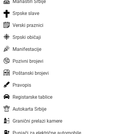
Manastiri Srbije
Srpske slave
Verski praznici
Srpski običaji
Manifestacije
Pozivni brojevi
Poštanski brojevi
Pravopis
Registarske tablice
Autokarta Srbije
Granični prelazi kamere
Punjači za električne automobile