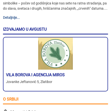
simbolike – počev od godišnjica koje nas sete na ratna stradanja, pa
do slava, svetaca i drugih, hrišćanima značajnih, „crvenih“ datuma....
Detaljnije...
IZDVAJAMO U AVGUSTU
VILA BOROVA I AGENCIJA MIROS
Jovanke Jeftanović 5, Zlatibor
O SRBIJI