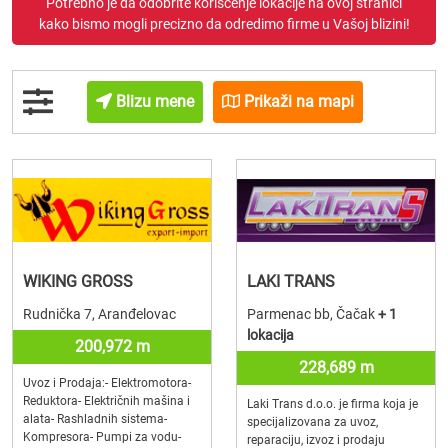
Potrebno je da odobrite korišćenje lokacije na ovoj stranici
kako bismo mogli precizno da odredimo firme u Vašoj blizini!
Blizu mene
Prikaži na mapi
WIKING GROSS
LAKI TRANS
Rudnička 7, Aranđelovac
Parmenac bb, Čačak
+ 1
lokacija
200,972 m
228,689 m
Uvoz i Prodaja:- Elektromotora-
Reduktora- Električnih mašina i
Laki Trans d.o.o. je firma koja je
alata- Rashladnih sistema-
specijalizovana za uvoz,
Kompresora- Pumpi za vodu-
reparaciju, izvoz i prodaju