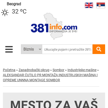
Beograd
32 ºC
Početna
»
Zapadnobački okrug
»
Sombor
»
Industrijske mašine
»
ALEKSANDAR ĆUTILO PR MONTAŽA INDUSTRIJSKIH MAŠINA I
OPREME UNNNA MONTAGE SOMBOR