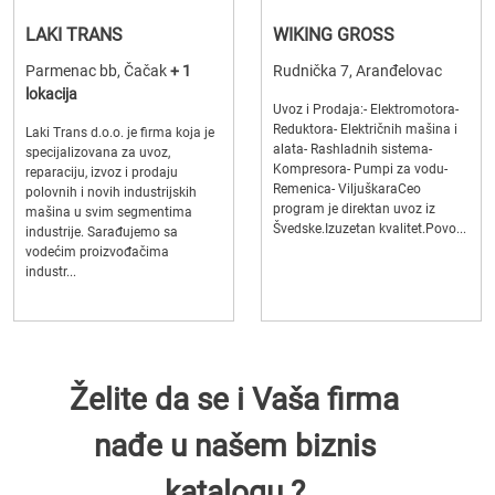
LAKI TRANS
WIKING GROSS
Parmenac bb, Čačak
+ 1
Rudnička 7, Aranđelovac
lokacija
Uvoz i Prodaja:- Elektromotora-
Reduktora- Električnih mašina i
Laki Trans d.o.o. je firma koja je
alata- Rashladnih sistema-
specijalizovana za uvoz,
Kompresora- Pumpi za vodu-
reparaciju, izvoz i prodaju
Remenica- ViljuškaraCeo
polovnih i novih industrijskih
program je direktan uvoz iz
mašina u svim segmentima
Švedske.Izuzetan kvalitet.Povo...
industrije. Sarađujemo sa
vodećim proizvođačima
industr...
Želite da se i Vaša firma
nađe u našem biznis
katalogu ?