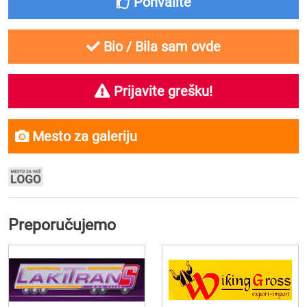
Pohvalite
Bio / Bila sam ovde
Prijavite grešku!
Mesto za galeriju
Preporučujemo