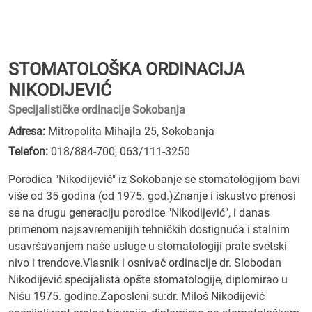
STOMATOLOŠKA ORDINACIJA
NIKODIJEVIĆ
Specijalističke ordinacije Sokobanja
Adresa:
Mitropolita Mihajla 25, Sokobanja
Telefon:
018/884-700
,
063/111-3250
Porodica "Nikodijević" iz Sokobanje se stomatologijom bavi
više od 35 godina (od 1975. god.)Znanje i iskustvo prenosi
se na drugu generaciju porodice "Nikodijević", i danas
primenom najsavremenijih tehničkih dostignuća i stalnim
usavršavanjem naše usluge u stomatologiji prate svetski
nivo i trendove.Vlasnik i osnivač ordinacije dr. Slobodan
Nikodijević specijalista opšte stomatologije, diplomirao u
Nišu 1975. godine.Zaposleni su:dr. Miloš Nikodijević