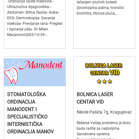
Ordinacija opšte medicine.-
lečenjem plućnih bolesti
Ultrazvučna dijagnostika:-
(bronhijalna astma, hronični
Abdomen- štitna žlezda- dojka-
bronhitis, fibroze pluća,...
EKG- Dermoskopija- Davanje
injekcija- Previjanje rana- Pregled
i ispiranje ušiju Dr Milan
Marjanović(063/16-39-...
STOMATOLOŠKA
BOLNICA LASER
ORDINACIJA
CENTAR VID
MANODENT I
Nikole Pašića 7g, Kragujevac
SPECIJALISTIČKO
Rešenje Vašeg problema je blizu
INTERNISTIČKA
kada radite sa najboljima.
ORDINACIJA MANOV
Savremena oprema.