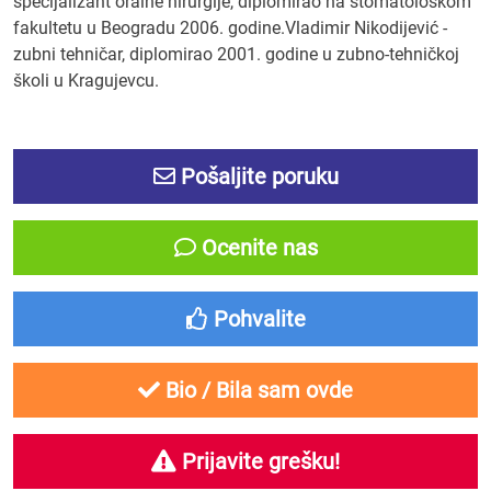
specijalizant oralne hirurgije, diplomirao na stomatološkom
fakultetu u Beogradu 2006. godine.Vladimir Nikodijević -
zubni tehničar, diplomirao 2001. godine u zubno-tehničkoj
školi u Kragujevcu.
Pošaljite poruku
Ocenite nas
Pohvalite
Bio / Bila sam ovde
Prijavite grešku!