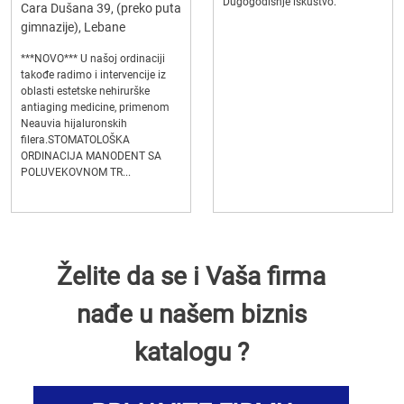
Dugogodišnje iskustvo.
Cara Dušana 39, (preko puta
gimnazije), Lebane
***NOVO*** U našoj ordinaciji
takođe radimo i intervencije iz
oblasti estetske nehirurške
antiaging medicine, primenom
Neauvia hijaluronskih
filera.STOMATOLOŠKA
ORDINACIJA MANODENT SA
POLUVEKOVNOM TR...
Želite da se i Vaša firma
nađe u našem biznis
katalogu ?