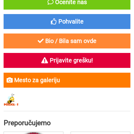
Ocenite nas
Pohvalite
Bio / Bila sam ovde
Prijavite grešku!
Mesto za galeriju
Preporučujemo