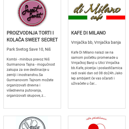
PROIZVODNJA TORTI I
KAFE DI MILANO
KOLAČA SWEET SECRET
Vrnjačka bb, Vrnjačka banja
Park Svetog Save 10, Niš
Kafe Di Milano nalazi se na
samom početku promenade u
Kombi - minibus prevoz Niš
Vrnjačkoj Banji u Ulici Vrnjačka
Gurmanova Tajna - mogućnost
bb.Kafe, picerija i poslastičarnica
zakupa za sve destinacije u
radi svaki dan od 08 do24h.Jako
zemlji i inostranstvu.Sa
lep ambijent će vas očarati i
Gurmanovom Tajnom možete
uživaćete u čar...
organizovati dnevna i
višednevna putovanja,
organizovati skupove, z...