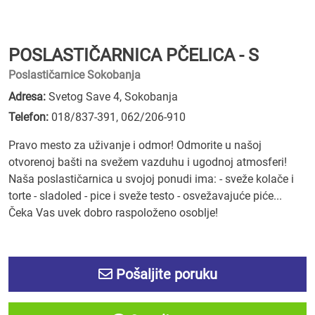
POSLASTIČARNICA PČELICA - S
Poslastičarnice Sokobanja
Adresa:
Svetog Save 4, Sokobanja
Telefon:
018/837-391
,
062/206-910
Pravo mesto za uživanje i odmor! Odmorite u našoj
otvorenoj bašti na svežem vazduhu i ugodnoj atmosferi!
Naša poslastičarnica u svojoj ponudi ima: - sveže kolače i
torte - sladoled - pice i sveže testo - osvežavajuće piće...
Čeka Vas uvek dobro raspoloženo osoblje!
Pošaljite poruku