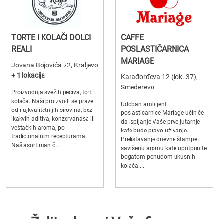
TORTE I KOLAČI DOLCI
CAFFE
REALI
POSLASTIČARNICA
MARIAGE
Jovana Bojovića 72, Kraljevo
+ 1 lokacija
Karađorđeva 12 (lok. 37),
Smederevo
Proizvodnja svežih peciva, torti i
kolača. Naši proizvodi se prave
Udoban ambijent
od najkvalitetnijih sirovina, bez
poslasticarnice Mariage učiniće
ikakvih aditiva, konzervanasa ili
da ispijanje Vaše prve jutarnje
veštačkih aroma, po
kafe bude pravo uživanje.
tradicionalnim recepturama.
Prelistavanje dnevne štampe i
Naš asortiman č...
savršenu aromu kafe upotpunite
bogatom ponudom ukusnih
kolača....