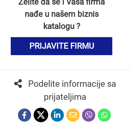
Želite da se i Vaša firma
nađe u našem biznis
katalogu ?
PRIJAVITE FIRMU
Podelite informacije sa
prijateljima