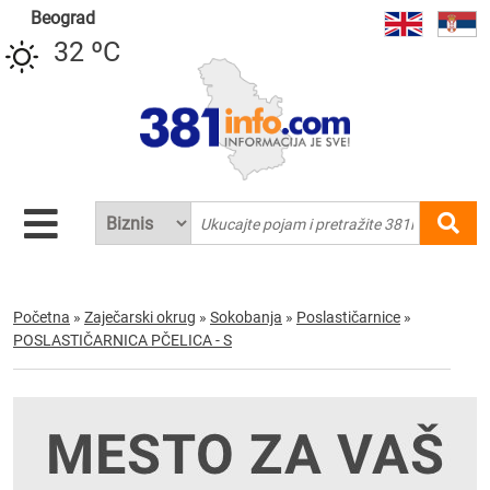
Beograd
32 ºC
Početna
»
Zaječarski okrug
»
Sokobanja
»
Poslastičarnice
»
POSLASTIČARNICA PČELICA - S