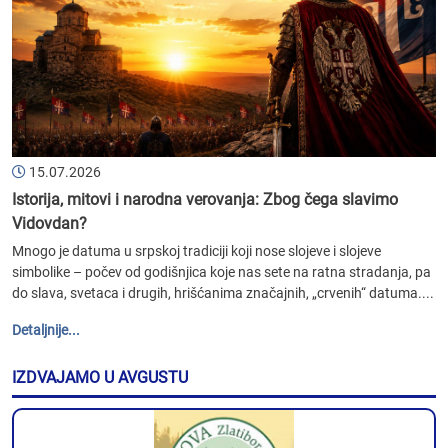
15.07.2026
Istorija, mitovi i narodna verovanja: Zbog čega slavimo
Vidovdan?
Mnogo je datuma u srpskoj tradiciji koji nose slojeve i slojeve
simbolike – počev od godišnjica koje nas sete na ratna stradanja, pa
do slava, svetaca i drugih, hrišćanima značajnih, „crvenih“ datuma....
Detaljnije...
IZDVAJAMO U AVGUSTU