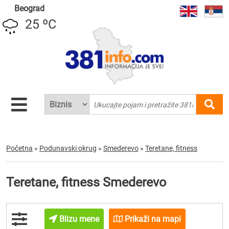
Beograd
25 ºC
Početna
»
Podunavski okrug
»
Smederevo
»
Teretane, fitness
Teretane, fitness Smederevo
Blizu mene
Prikaži na mapi