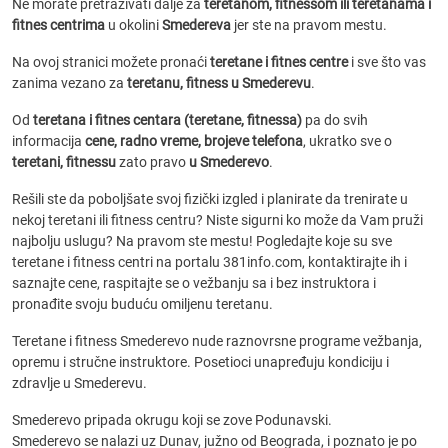
Ne morate pretraživati dalje za
teretanom, fitnessom ili teretanama i
fitnes centrima
u okolini
Smedereva
jer ste na pravom mestu.
Na ovoj stranici možete pronaći
teretane i fitnes centre
i sve što vas
zanima vezano za
teretanu, fitness u Smederevu
.
Od
teretana i fitnes centara (teretane, fitnessa)
pa do svih
informacija
cene, radno vreme, brojeve telefona
, ukratko sve o
teretani, fitnessu
zato pravo
u Smederevo
.
Rešili ste da poboljšate svoj fizički izgled i planirate da trenirate u
nekoj teretani ili fitness centru? Niste sigurni ko može da Vam pruži
najbolju uslugu? Na pravom ste mestu! Pogledajte koje su sve
teretane i fitness centri na portalu 381info.com, kontaktirajte ih i
saznajte cene, raspitajte se o vežbanju sa i bez instruktora i
pronađite svoju buduću omiljenu teretanu.
Teretane i fitness Smederevo nude raznovrsne programe vežbanja,
opremu i stručne instruktore. Posetioci unapređuju kondiciju i
zdravlje u Smederevu.
Smederevo pripada okrugu koji se zove Podunavski.
Smederevo se nalazi uz Dunav, južno od Beograda, i poznato je po