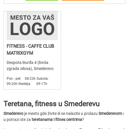
FITNESS - CAFFE CLUB
MATRIXGYM
Despota Đurđa 4 (bivša
zgrada silosa), Smederevo
Pon - pet: 08-23h Subota:
09-20h Nedelja: 09-17h
Teretana, fitness u Smederevu
Smederevo
je mesto gde živite ili se nalazite u prolazu
Smederevom
i
u potrazi ste za
teretanama i fitnes centrima
?