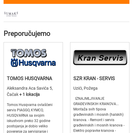
Preporučujemo
TOMOS HUSQVARNA
SZR KRAN - SERVIS
Aleksandra Aca Savića 5,
Uzići, Požega
Čačak
+ 1 lokacija
IZNAJMLJIVANJE
GRAĐEVINSKIH KRANOVA...
Tomos Husqvarna ovlašćeni
Montaža svih tipova
servis PIAGGO, KYMCO,
građevinskih i mosnih (halskih)
HUSQVARNA sa svojim
kranova. - Remont i servis
iskustvom preko 32 godine
građevinskih i mosnih kranova -
postojanja je dobio veliko
Elektro popravke kranova -
poverenje za servisiranje i