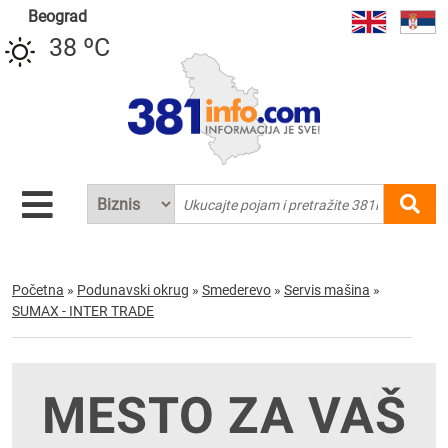
Beograd
38 ºC
Početna
»
Podunavski okrug
»
Smederevo
»
Servis mašina
»
SUMAX - INTER TRADE