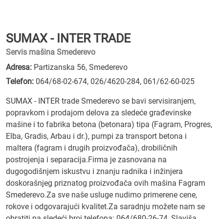
SUMAX - INTER TRADE
Servis mašina Smederevo
Adresa:
Partizanska 56, Smederevo
Telefon:
064/68-02-674
,
026/4620-284
,
061/62-60-025
SUMAX - INTER trade Smederevo se bavi servisiranjem,
popravkom i prodajom delova za sledeće građevinske
mašine i to fabrika betona (betonara) tipa (Fagram, Progres,
Elba, Gradis, Arbau i dr.), pumpi za transport betona i
maltera (fagram i drugih proizvođača), drobiličnih
postrojenja i separacija.Firma je zasnovana na
dugogodišnjem iskustvu i znanju radnika i inžinjera
doskorašnjeg priznatog proizvođača ovih mašina Fagram
Smederevo.Za sve naše usluge nudimo primerene cene,
rokove i odgovarajući kvalitet.Za saradnju možete nam se
obratiti na sledeći broj telefona: 064/680-26-74, Slaviša