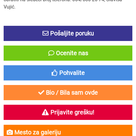
Vujić.
Pošaljite poruku
Ocenite nas
Pohvalite
Bio / Bila sam ovde
Prijavite grešku!
Mesto za galeriju