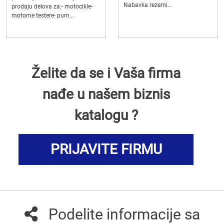
Nabavka rezerni...
prodaju delova za:- motocikle-
motorne testere- pum...
Želite da se i Vaša firma
nađe u našem biznis
katalogu ?
PRIJAVITE FIRMU
Podelite informacije sa