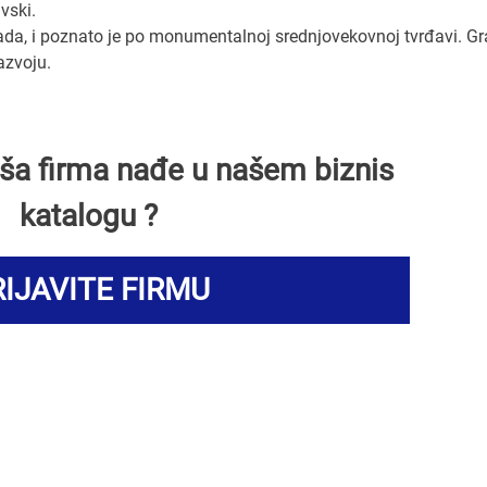
vski.
da, i poznato je po monumentalnoj srednjovekovnoj tvrđavi. G
razvoju.
Vaša firma nađe u našem biznis
katalogu ?
IJAVITE FIRMU