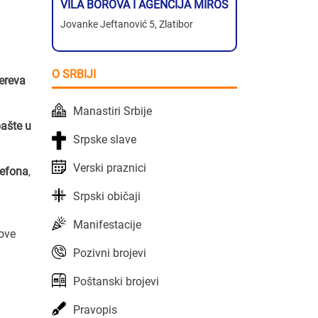
VILA BOROVA I AGENCIJA MIROS
Jovanke Jeftanović 5, Zlatibor
O SRBIJI
ereva
Manastiri Srbije
bašte u
Srpske slave
Verski praznici
lefona
,
Srpski običaji
Manifestacije
 ove
Pozivni brojevi
i
Poštanski brojevi
Pravopis