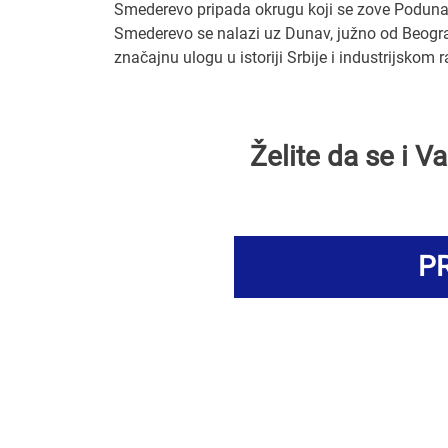
Smederevo pripada okrugu koji se zove Poduna
Smederevo se nalazi uz Dunav, južno od Beogra
značajnu ulogu u istoriji Srbije i industrijskom 
Želite da se i 
PR