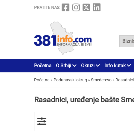
PRATITE NAS:
Početna
O Srbiji
Okruzi
Info kutak
Početna
»
Podunavski okrug
»
Smederevo
»
Rasadnici
Rasadnici, uređenje bašte Sm