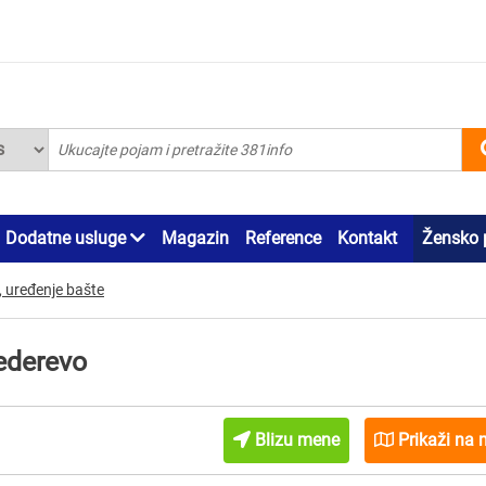
Dodatne usluge
Magazin
Reference
Kontakt
Žensko 
, uređenje bašte
ederevo
Blizu mene
Prikaži na 