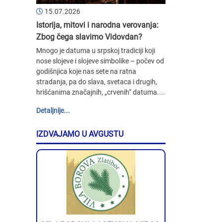
15.07.2026
Istorija, mitovi i narodna verovanja:
Zbog čega slavimo Vidovdan?
Mnogo je datuma u srpskoj tradiciji koji
nose slojeve i slojeve simbolike – počev od
godišnjica koje nas sete na ratna
stradanja, pa do slava, svetaca i drugih,
hrišćanima značajnih, „crvenih“ datuma....
Detaljnije...
IZDVAJAMO U AVGUSTU