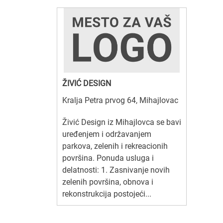
ŽIVIĆ DESIGN
Kralja Petra prvog 64, Mihajlovac
Živić Design iz Mihajlovca se bavi
uređenjem i održavanjem
parkova, zelenih i rekreacionih
površina. Ponuda usluga i
delatnosti: 1. Zasnivanje novih
zelenih površina, obnova i
rekonstrukcija postojeći...