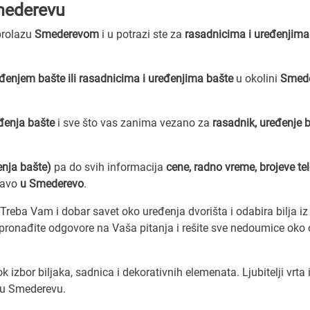
mederevu
 prolazu
Smederevom
i u potrazi ste za
rasadnicima i uređenjima
đenjem bašte ili rasadnicima i uređenjima bašte
u okolini
Smed
eđenja bašte
i sve što vas zanima vezano za
rasadnik, uređenje 
enja bašte)
pa do svih informacija
cene, radno vreme, brojeve te
ravo
u Smederevo
.
Treba Vam i dobar savet oko uređenja dvorišta i odabira bilja iz
pronađite odgovore na Vaša pitanja i rešite sve nedoumice oko
izbor biljaka, sadnica i dekorativnih elemenata. Ljubitelji vrta 
r u Smederevu.