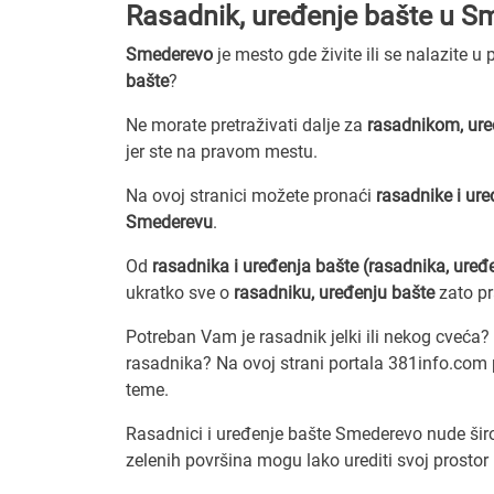
Rasadnik, uređenje bašte u S
Smederevo
je mesto gde živite ili se nalazite u
bašte
?
Ne morate pretraživati dalje za
rasadnikom, ure
jer ste na pravom mestu.
Na ovoj stranici možete pronaći
rasadnike i ur
Smederevu
.
Od
rasadnika i uređenja bašte (rasadnika, uređ
ukratko sve o
rasadniku, uređenju bašte
zato p
Potreban Vam je rasadnik jelki ili nekog cveća? 
rasadnika? Na ovoj strani portala 381info.com 
teme.
Rasadnici i uređenje bašte Smederevo nude širok 
zelenih površina mogu lako urediti svoj prosto